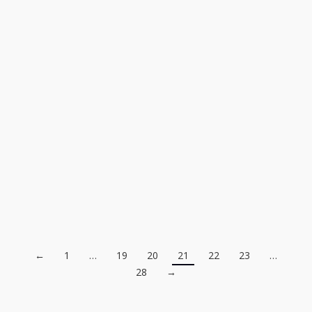
Siegfried Firla – Dortmunder Impressionen
Preisspanne:
25,00
€
–
450,00
€
25,00€
inkl. MwSt. zzgl. Versandkosten
bis
Technik: FineArtPrint
450,00€
Handsigniert: Ja
Maße (BxH): diverse
Entstehungsjahr: 2019
Auflage: ja
←
1
…
19
20
21
22
23
…
28
→