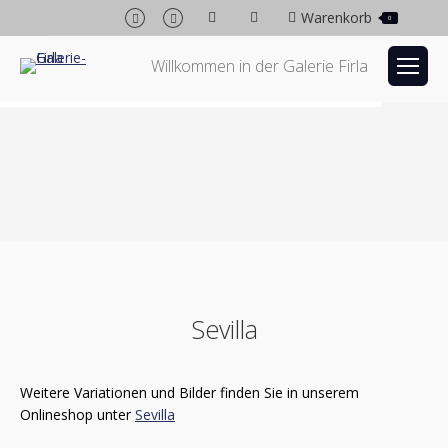
Facebook
Instagram
Warenkorb
0
page
page
opens
opens
Willkommen in der Galerie Firla
in
in
new
new
window
window
Sevilla
Weitere Variationen und Bilder finden Sie in unserem
Onlineshop unter
Sevilla