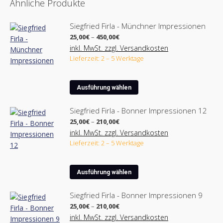
Ähnliche Produkte
Siegfried Firla - Münchner Impressionen
Preisspanne:
25,00
€
–
450,00
€
25,00€
inkl. MwSt. zzgl. Versandkosten
bis
Lieferzeit: 2 – 5 Werktage
450,00€
Dieses
Ausführung wählen
Produkt
weist
Siegfried Firla - Bonner Impressionen 12
mehrere
Preisspanne:
25,00
€
–
210,00
€
Varianten
25,00€
inkl. MwSt. zzgl. Versandkosten
bis
auf.
Lieferzeit: 2 – 5 Werktage
210,00€
Die
Optionen
Dieses
können
Ausführung wählen
Produkt
auf
weist
der
Siegfried Firla - Bonner Impressionen 9
mehrere
Produktseite
Preisspanne:
25,00
€
–
210,00
€
Varianten
25,00€
gewählt
inkl. MwSt. zzgl. Versandkosten