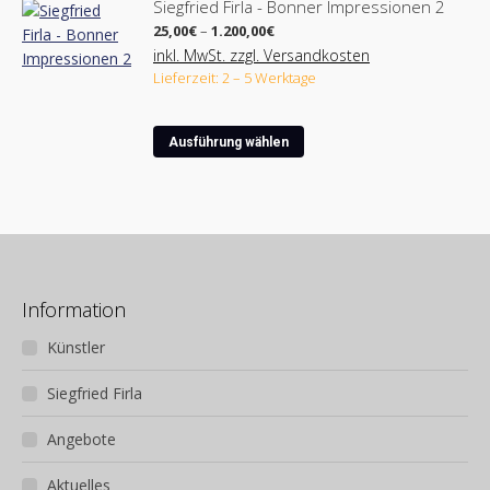
der
Siegfried Firla - Bonner Impressionen 2
mehrere
Produktseite
Preisspanne:
25,00
€
–
1.200,00
€
Varianten
25,00€
gewählt
inkl. MwSt. zzgl. Versandkosten
bis
auf.
werden
Lieferzeit: 2 – 5 Werktage
1.200,00€
Die
Optionen
Dieses
können
Ausführung wählen
Produkt
auf
weist
der
mehrere
Produktseite
Varianten
gewählt
auf.
werden
Die
Optionen
Information
können
Künstler
auf
der
Siegfried Firla
Produktseite
gewählt
Angebote
werden
Aktuelles