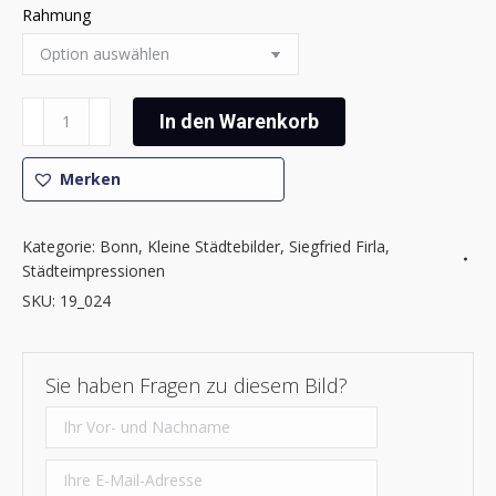
Rahmung
Siegfried
In den Warenkorb
Firla
-
Merken
Bonner
Impressionen
18
Kategorie:
Bonn
,
Kleine Städtebilder
,
Siegfried Firla
,
Menge
Städteimpressionen
SKU:
19_024
Sie haben Fragen zu diesem Bild?