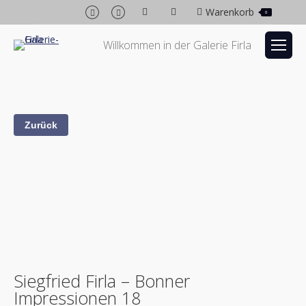
Facebook
Instagram
Warenkorb
0
page
page
opens
opens
Willkommen in der Galerie Firla
in
in
new
new
window
window
Siegfried Firla – Bonner
Impressionen 18