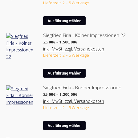
bis
auf.
werden
Lieferzeit: 2 – 5 Werktage
210,00€
Die
Optionen
Dieses
können
Ausführung wählen
Produkt
auf
weist
der
Siegfried Firla - Kölner Impressionen 22
mehrere
Produktseite
Preisspanne:
25,00
€
–
1.500,00
€
Varianten
25,00€
gewählt
inkl. MwSt. zzgl. Versandkosten
bis
auf.
werden
Lieferzeit: 2 – 5 Werktage
1.500,00€
Die
Optionen
Dieses
können
Ausführung wählen
Produkt
auf
weist
der
Siegfried Firla - Bonner Impressionen
mehrere
Produktseite
Preisspanne:
25,00
€
–
1.200,00
€
Varianten
25,00€
gewählt
inkl. MwSt. zzgl. Versandkosten
bis
auf.
werden
Lieferzeit: 2 – 5 Werktage
1.200,00€
Die
Optionen
Dieses
können
Ausführung wählen
Produkt
auf
weist