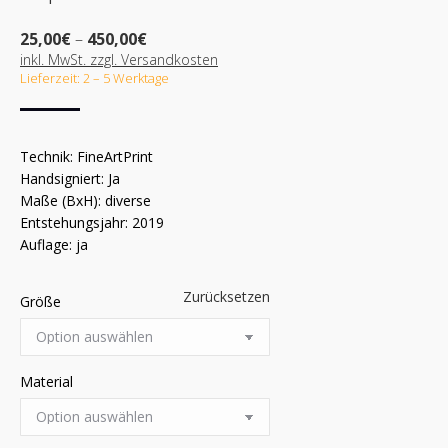
Preisspanne:
25,00
€
–
450,00
€
25,00€
inkl. MwSt. zzgl. Versandkosten
bis
Lieferzeit: 2 – 5 Werktage
450,00€
Technik: FineArtPrint
Handsigniert: Ja
Maße (BxH): diverse
Entstehungsjahr: 2019
Auflage: ja
Zurücksetzen
Größe
Material