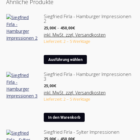
Ähnliche Produkte
Siegfried Firla - Hamburger Impressionen
2
Preisspanne:
25,00
€
–
450,00
€
25,00€
inkl. MwSt. zzgl. Versandkosten
bis
Lieferzeit: 2 – 5 Werktage
450,00€
Dieses
Ausführung wählen
Produkt
weist
Siegfried Firla - Hamburger Impressionen
3
mehrere
Varianten
25,00
€
auf.
inkl. MwSt. zzgl. Versandkosten
Lieferzeit: 2 – 5 Werktage
Die
Optionen
können
In den Warenkorb
auf
der
Siegfried Firla - Sylter Impressionen
Produktseite
Preisspanne:
25,00
€
–
450,00
€