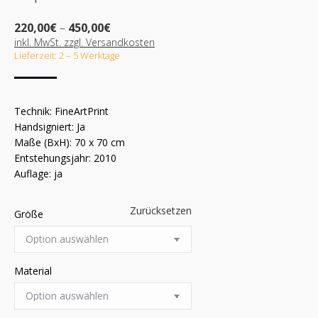
Preisspanne:
220,00
€
–
450,00
€
220,00€
inkl. MwSt. zzgl. Versandkosten
bis
Lieferzeit: 2 – 5 Werktage
450,00€
Technik: FineArtPrint
Handsigniert: Ja
Maße (BxH): 70 x 70 cm
Entstehungsjahr: 2010
Auflage: ja
Zurücksetzen
Größe
Material