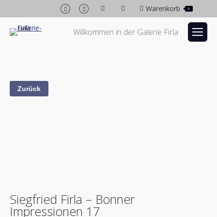
Facebook
Instagram
Warenkorb
0
page
page
opens
opens
Willkommen in der Galerie Firla
in
in
new
new
window
window
Siegfried Firla – Bonner
Impressionen 17