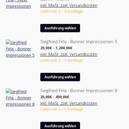
gewählt
25,00€
inkl. MwSt. zzgl. Versandkosten
werden
bis
Lieferzeit: 2 – 5 Werktage
450,00€
Dieses
Ausführung wählen
Produkt
weist
Siegfried Firla - Bonner Impressionen 5
mehrere
Preisspanne:
25,00
€
–
1.200,00
€
Varianten
25,00€
inkl. MwSt. zzgl. Versandkosten
bis
auf.
Lieferzeit: 2 – 5 Werktage
1.200,00€
Die
Optionen
Dieses
können
Ausführung wählen
Produkt
auf
weist
der
Siegfried Firla - Bonner Impressionen 8
mehrere
Produktseite
Preisspanne:
25,00
€
–
450,00
€
Varianten
25,00€
gewählt
inkl. MwSt. zzgl. Versandkosten
bis
auf.
werden
Lieferzeit: 2 – 5 Werktage
450,00€
Die
Optionen
Dieses
können
Ausführung wählen