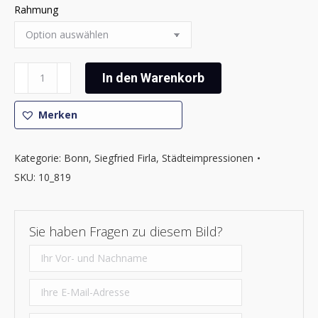
Rahmung
Siegfried
In den Warenkorb
Firla
-
Merken
Bonner
Impressionen
17
Kategorie:
Bonn
,
Siegfried Firla
,
Städteimpressionen
Menge
SKU:
10_819
Sie haben Fragen zu diesem Bild?