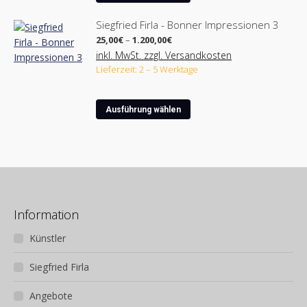
Produkt
auf
weist
der
Siegfried Firla - Bonner Impressionen 3
mehrere
Produktseite
Preisspanne:
25,00
€
–
1.200,00
€
Varianten
25,00€
gewählt
inkl. MwSt. zzgl. Versandkosten
bis
auf.
werden
Lieferzeit: 2 – 5 Werktage
1.200,00€
Die
Optionen
Dieses
können
Ausführung wählen
Produkt
auf
weist
der
mehrere
Produktseite
Varianten
gewählt
auf.
werden
Die
Optionen
Information
können
Künstler
auf
der
Siegfried Firla
Produktseite
gewählt
Angebote
werden