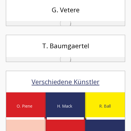
G. Vetere
T. Baumgaertel
Verschiedene Künstler
O. Piene
H. Mack
R. Ball