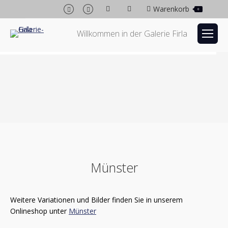
Facebook
Instagram
Warenkorb
0
page
page
opens
opens
Willkommen in der Galerie Firla
in
in
new
new
window
window
Münster
Weitere Variationen und Bilder finden Sie in unserem
Onlineshop unter
Münster