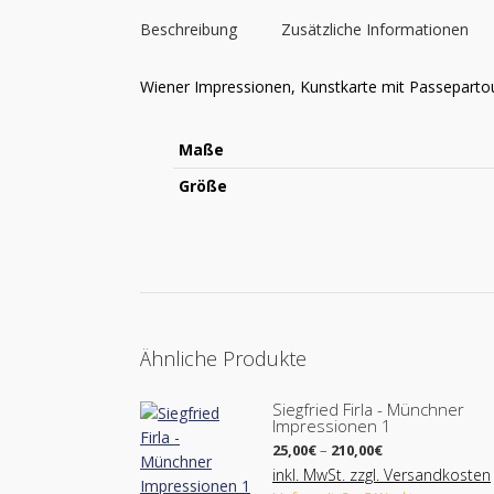
Beschreibung
Zusätzliche Informationen
Wiener Impressionen, Kunstkarte mit Passepartou
Maße
Größe
Ähnliche Produkte
Siegfried Firla - Münchner
Impressionen 1
Preisspanne:
25,00
€
–
210,00
€
25,00€
inkl. MwSt. zzgl. Versandkosten
bis