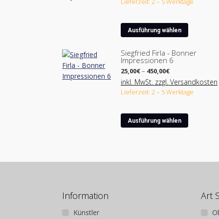
Lieferzeit: 2 – 5 Werktage
210,00€
Dieses
Ausführung wählen
Produkt
weist
Siegfried Firla - Bonner
Impressionen 6
mehrere
Preisspanne:
Varianten
25,00
€
–
450,00
€
25,00€
auf.
inkl. MwSt. zzgl. Versandkosten
bis
Lieferzeit: 2 – 5 Werktage
Die
450,00€
Optionen
können
Dieses
Ausführung wählen
auf
Produkt
der
weist
Produktse
mehrere
gewählt
Varianten
werden
auf.
Die
Optionen
Information
Art 
können
Künstler
O
auf