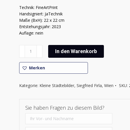
Technik: FineArtPrint
Handsigniert: JaTechnik
Maße (BxH): 22 x 22 cm
Entstehungsjahr: 2023
Auflage: nein
Siegfried
In den Warenkorb
Firla
-
Wiener
Merken
Impressionen
3
Kategorie:
Kleine Städtebilder
,
Siegfried Firla
,
Wien
SKU:
Menge
Sie haben Fragen zu diesem Bild?