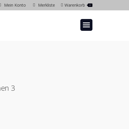
Mein Konto
Merkliste
Warenkorb
0
gram
ow
nen 3