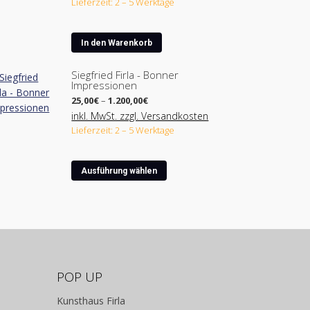
Lieferzeit: 2 – 5 Werktage
In den Warenkorb
Siegfried Firla - Bonner
Impressionen
Preisspanne:
25,00
€
–
1.200,00
€
25,00€
inkl. MwSt. zzgl. Versandkosten
bis
Lieferzeit: 2 – 5 Werktage
1.200,00€
Dieses
Ausführung wählen
Produkt
weist
mehrere
Varianten
auf.
Die
Optionen
POP UP
können
Kunsthaus Firla
auf