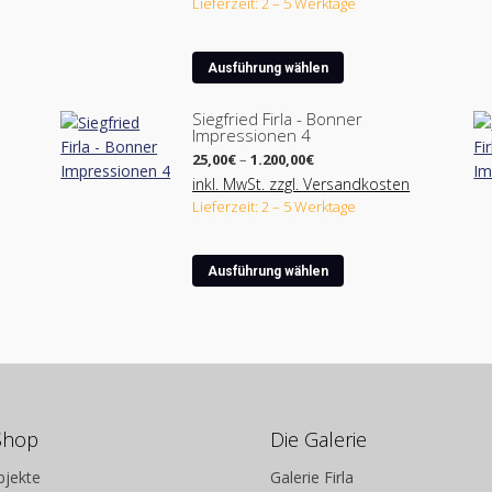
Lieferzeit: 2 – 5 Werktage
450,00€
Dieses
Ausführung wählen
Produkt
weist
Siegfried Firla - Bonner
Impressionen 4
mehrere
Preisspanne:
Varianten
25,00
€
–
1.200,00
€
25,00€
auf.
inkl. MwSt. zzgl. Versandkosten
bis
Lieferzeit: 2 – 5 Werktage
Die
1.200,00€
Optionen
können
Dieses
Ausführung wählen
auf
Produkt
der
weist
ite
Produktseite
mehrere
gewählt
Varianten
werden
auf.
Die
Optionen
Shop
Die Galerie
können
bjekte
Galerie Firla
auf