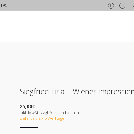
6195
Facebook
Insta
page
page
opens
opens
in
in
new
new
window
wind
Siegfried Firla – Wiener Impressio
25,00
€
inkl. MwSt. zzgl. Versandkosten
Lieferzeit: 2 – 5 Werktage