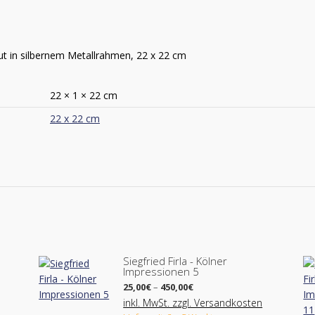
t in silbernem Metallrahmen, 22 x 22 cm
22 × 1 × 22 cm
22 x 22 cm
Siegfried Firla - Kölner
Impressionen 5
Preisspanne:
25,00
€
–
450,00
€
25,00€
inkl. MwSt. zzgl. Versandkosten
bis