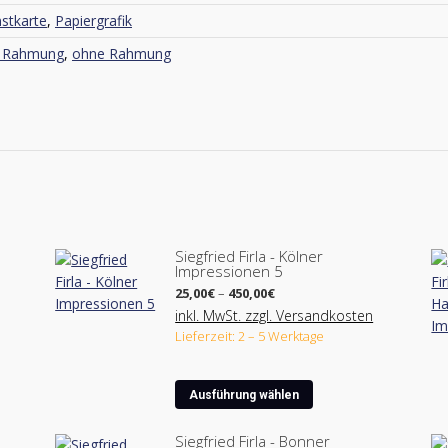
stkarte
,
Papiergrafik
t Rahmung
,
ohne Rahmung
Siegfried Firla - Kölner
Impressionen 5
Preisspanne:
25,00
€
–
450,00
€
25,00€
inkl. MwSt. zzgl. Versandkosten
bis
Lieferzeit: 2 – 5 Werktage
450,00€
Dieses
Ausführung wählen
Produkt
weist
Siegfried Firla - Bonner