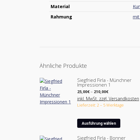
Material
Kun
Rahmung
mi
Ähnliche Produkte
Siegfried Firla - Münchner
Impressionen 1
Preisspanne:
25,00
€
–
210,00
€
25,00€
inkl. MwSt. zzgl. Versandkosten
bis
Lieferzeit: 2 – 5 Werktage
210,00€
Dieses
Ausführung wählen
Produkt
weist
Siegfried Firla - Bonner