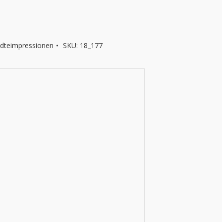
ädteimpressionen
SKU:
18_177