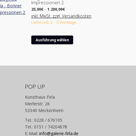
Impressionen 2
mehrere
Preisspanne:
Varianten
25,00
€
–
1.200,00
€
25,00€
auf.
inkl. MwSt. zzgl. Versandkosten
bis
Lieferzeit: 2 – 5 Werktage
Die
1.200,00€
Optionen
können
Dieses
Ausführung wählen
auf
Produkt
der
weist
Produktseite
mehrere
gewählt
Varianten
werden
auf.
Die
Optionen
POP UP
können
Kunsthaus Firla
auf
Merlerstr. 26
der
53340 Meckenheim
Produktseite
gewählt
Tel.: 0228 / 676195
werden
Tel.: 0151 / 74204678
E-Mail:
info@galerie-firla.de