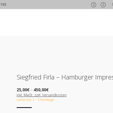
6195
Facebook
Insta
page
page
opens
opens
in
in
new
new
window
wind
Siegfried Firla – Hamburger Impre
Preisspanne:
25,00
€
–
450,00
€
25,00€
inkl. MwSt. zzgl. Versandkosten
bis
Lieferzeit: 2 – 5 Werktage
450,00€