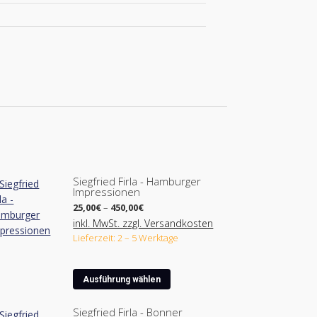
Siegfried Firla - Hamburger
Impressionen
Preisspanne:
25,00
€
–
450,00
€
25,00€
inkl. MwSt. zzgl. Versandkosten
bis
Lieferzeit: 2 – 5 Werktage
450,00€
Dieses
Ausführung wählen
Produkt
weist
Siegfried Firla - Bonner