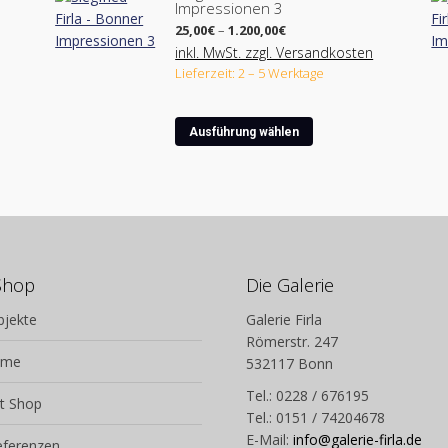
Impressionen 3
mehrere
Preisspanne:
Varianten
25,00
€
–
1.200,00
€
25,00€
auf.
inkl. MwSt. zzgl. Versandkosten
bis
Lieferzeit: 2 – 5 Werktage
Die
1.200,00€
Optionen
können
Dieses
Ausführung wählen
auf
Produkt
der
weist
ite
Produktseite
mehrere
gewählt
Varianten
werden
auf.
Die
Optionen
Shop
Die Galerie
können
bjekte
Galerie Firla
auf
Römerstr. 247
der
lme
532117 Bonn
ite
Produktseite
gewählt
Tel.: 0228 / 676195
t Shop
werden
Tel.: 0151 / 74204678
E-Mail:
info@galerie-firla.de
eferenzen