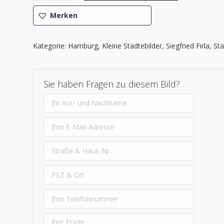
-
Merken
Hamburger
Impressionen
2
Kategorie:
Hamburg
,
Kleine Städtebilder
,
Siegfried Firla
,
St
Menge
Sie haben Fragen zu diesem Bild?