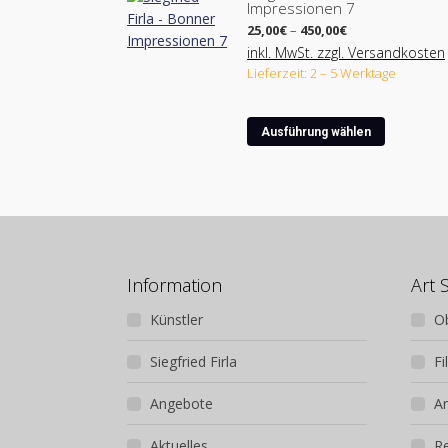
Impressionen 7
mehrere
Preisspanne:
Varianten
25,00
€
–
450,00
€
25,00€
auf.
inkl. MwSt. zzgl. Versandkosten
bis
Lieferzeit: 2 – 5 Werktage
Die
450,00€
Optionen
können
Dieses
Ausführung wählen
auf
Produkt
der
weist
Produktse
mehrere
gewählt
Varianten
werden
auf.
Die
Optionen
Information
Art 
können
Künstler
O
auf
der
Siegfried Firla
Fi
Produktse
gewählt
Angebote
Ar
werden
Aktuelles
R