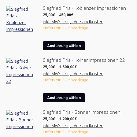
auf
weist
der
Siegfried Firla - Koblenzer Impressionen
mehrere
Produktseite
Preisspanne:
25,00
€
–
450,00
€
Varianten
25,00€
gewählt
inkl. MwSt. zzgl. Versandkosten
bis
auf.
werden
Lieferzeit: 2 – 5 Werktage
450,00€
Die
Optionen
Dieses
können
Ausführung wählen
Produkt
auf
weist
der
Siegfried Firla - Kölner Impressionen 22
mehrere
Produktseite
Preisspanne:
25,00
€
–
1.500,00
€
Varianten
25,00€
gewählt
inkl. MwSt. zzgl. Versandkosten
bis
auf.
werden
Lieferzeit: 2 – 5 Werktage
1.500,00€
Die
Optionen
Dieses
können
Ausführung wählen
Produkt
auf
weist
der
Siegfried Firla - Bonner Impressionen
mehrere
Produktseite
Preisspanne:
25,00
€
–
1.200,00
€
Varianten
25,00€
gewählt
inkl. MwSt. zzgl. Versandkosten
bis
auf.
werden
Lieferzeit: 2 – 5 Werktage
1.200,00€
Die