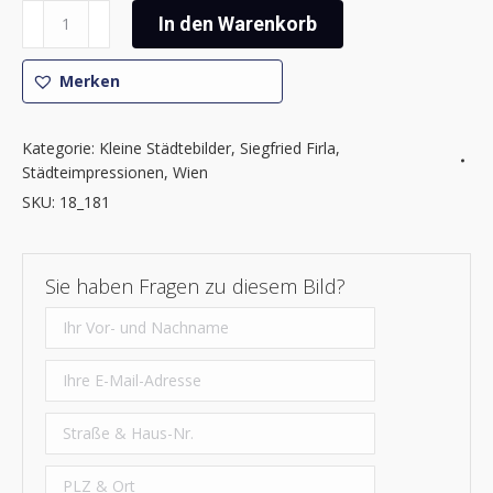
Siegfried
In den Warenkorb
Firla
-
Merken
Wiener
Impressionen
1
Kategorie:
Kleine Städtebilder
,
Siegfried Firla
,
Menge
Städteimpressionen
,
Wien
SKU:
18_181
Sie haben Fragen zu diesem Bild?