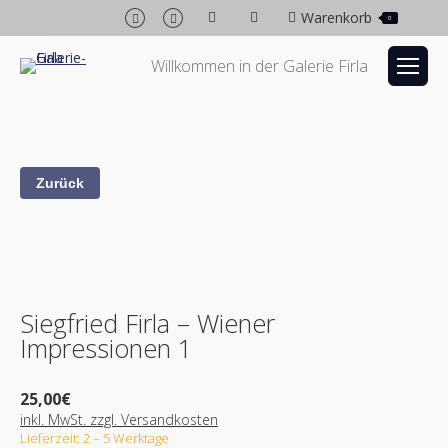
Facebook
Instagram
Warenkorb
0
page
page
opens
opens
Willkommen in der Galerie Firla
in
in
new
new
window
window
Siegfried Firla – Wiener
Impressionen 1
25,00
€
inkl. MwSt. zzgl. Versandkosten
Lieferzeit: 2 – 5 Werktage