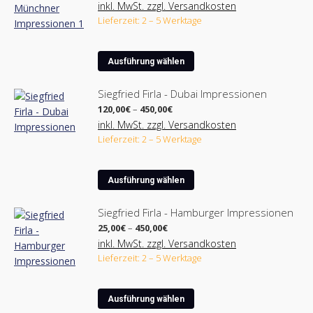
25,00€
inkl. MwSt. zzgl. Versandkosten
bis
Lieferzeit: 2 – 5 Werktage
210,00€
Dieses
Ausführung wählen
Produkt
weist
Siegfried Firla - Dubai Impressionen
mehrere
Preisspanne:
120,00
€
–
450,00
€
Varianten
120,00€
inkl. MwSt. zzgl. Versandkosten
bis
auf.
Lieferzeit: 2 – 5 Werktage
450,00€
Die
Optionen
Dieses
können
Ausführung wählen
Produkt
auf
weist
der
Siegfried Firla - Hamburger Impressionen
mehrere
Produktseite
Preisspanne:
25,00
€
–
450,00
€
Varianten
25,00€
gewählt
inkl. MwSt. zzgl. Versandkosten
bis
auf.
werden
Lieferzeit: 2 – 5 Werktage
450,00€
Die
Optionen
Dieses
können
Ausführung wählen
Produkt