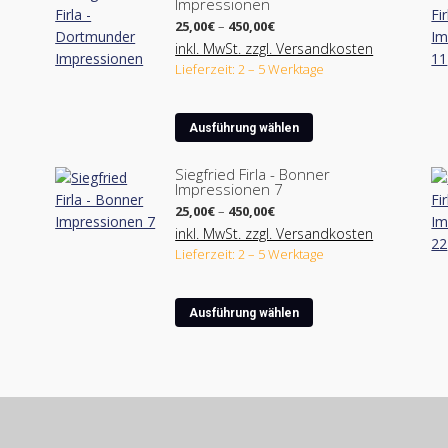
Impressionen
Preisspanne:
25,00
€
–
450,00
€
25,00€
inkl. MwSt. zzgl. Versandkosten
bis
Lieferzeit: 2 – 5 Werktage
450,00€
Dieses
Ausführung wählen
Produkt
weist
Siegfried Firla - Bonner
Impressionen 7
mehrere
Preisspanne:
Varianten
25,00
€
–
450,00
€
25,00€
auf.
inkl. MwSt. zzgl. Versandkosten
bis
Lieferzeit: 2 – 5 Werktage
Die
450,00€
Optionen
können
Dieses
Ausführung wählen
auf
Produkt
der
weist
ite
Produktseite
mehrere
gewählt
Varianten
werden
auf.
Die