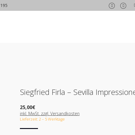
6195
Facebook
Insta
page
page
opens
opens
in
in
new
new
window
wind
Siegfried Firla – Sevilla Impression
25,00
€
inkl. MwSt. zzgl. Versandkosten
Lieferzeit: 2 – 5 Werktage