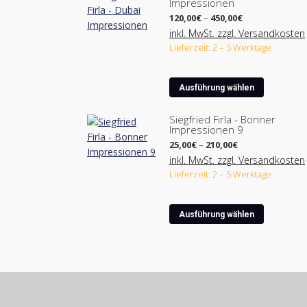
Impressionen
Preisspanne:
120,00
€
–
450,00
€
120,00€
inkl. MwSt. zzgl. Versandkosten
bis
Lieferzeit: 2 – 5 Werktage
450,00€
Dieses
Ausführung wählen
Produkt
weist
Siegfried Firla - Bonner
Impressionen 9
mehrere
Preisspanne:
Varianten
25,00
€
–
210,00
€
25,00€
auf.
inkl. MwSt. zzgl. Versandkosten
bis
Lieferzeit: 2 – 5 Werktage
Die
210,00€
Optionen
können
Dieses
Ausführung wählen
auf
Produkt
der
weist
Produktse
mehrere
gewählt
Varianten
werden
auf.
Die