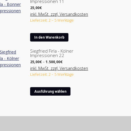
Impressionen 11
25,00
€
inkl. MwSt. zzgl. Versandkosten
Lieferzeit: 2 – 5 Werktage
In den Warenkorb
Siegfried Firla - Kölner
Impressionen 22
Preisspanne:
25,00
€
–
1.500,00
€
25,00€
inkl. MwSt. zzgl. Versandkosten
bis
Lieferzeit: 2 – 5 Werktage
1.500,00€
Dieses
Ausführung wählen
Produkt
weist
mehrere
Varianten
auf.
Die