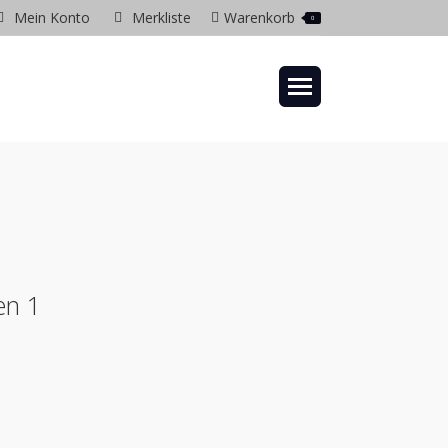
Mein Konto
Merkliste
Warenkorb
0
gram
ow
en 1