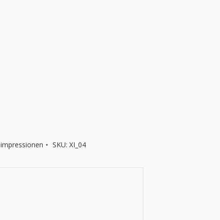
eimpressionen
SKU:
XI_04