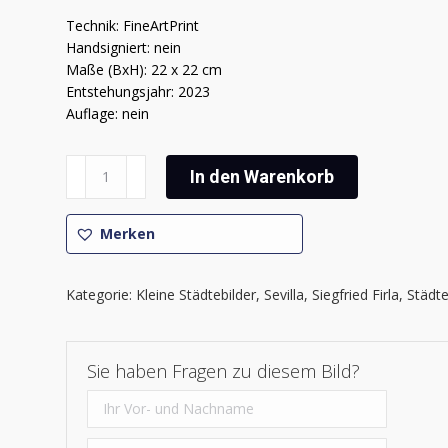
Technik: FineArtPrint
Handsigniert: nein
Maße (BxH): 22 x 22 cm
Entstehungsjahr: 2023
Auflage: nein
Siegfried
In den Warenkorb
Firla
-
Sevilla
Merken
Impressionen
1
Kategorie:
Kleine Städtebilder
,
Sevilla
,
Siegfried Firla
,
Städt
Menge
Sie haben Fragen zu diesem Bild?