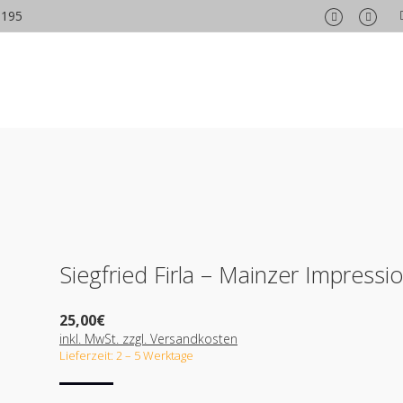
6195
Facebook
Insta
page
page
opens
opens
in
in
new
new
window
wind
Siegfried Firla – Mainzer Impressi
25,00
€
inkl. MwSt. zzgl. Versandkosten
Lieferzeit: 2 – 5 Werktage