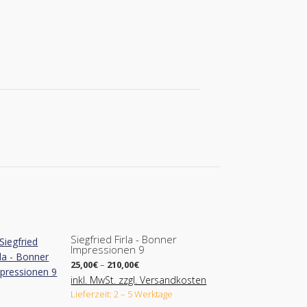
Siegfried Firla - Bonner
Impressionen 9
Preisspanne:
25,00
€
–
210,00
€
25,00€
inkl. MwSt. zzgl. Versandkosten
bis
Lieferzeit: 2 – 5 Werktage
210,00€