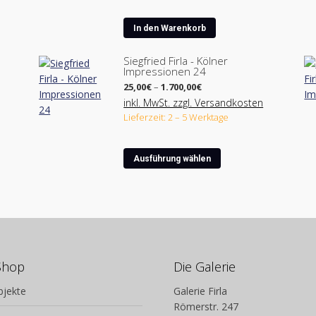
In den Warenkorb
Siegfried Firla - Kölner
Impressionen 24
Preisspanne:
25,00
€
–
1.700,00
€
25,00€
inkl. MwSt. zzgl. Versandkosten
bis
Lieferzeit: 2 – 5 Werktage
1.700,00€
Dieses
Ausführung wählen
Produkt
weist
ite
mehrere
Varianten
auf.
Die
Optionen
Shop
Die Galerie
können
bjekte
Galerie Firla
auf
Römerstr. 247
der