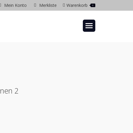
Mein Konto
Merkliste
Warenkorb
0
gram
ow
onen 2