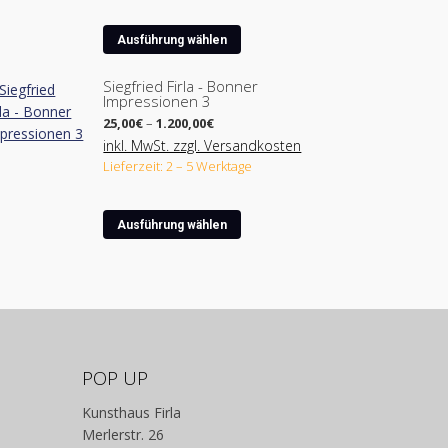
Dieses
Ausführung wählen
Produkt
weist
Siegfried Firla - Bonner
Impressionen 3
mehrere
Preisspanne:
Varianten
25,00
€
–
1.200,00
€
25,00€
auf.
inkl. MwSt. zzgl. Versandkosten
bis
Lieferzeit: 2 – 5 Werktage
Die
1.200,00€
Optionen
können
Dieses
Ausführung wählen
auf
Produkt
der
weist
Produktseite
mehrere
gewählt
Varianten
werden
auf.
Die
Optionen
POP UP
können
Kunsthaus Firla
auf
Merlerstr. 26
der