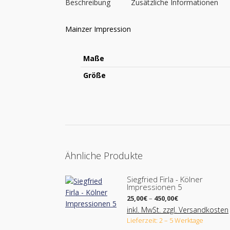
Beschreibung
Zusätzliche Informationen
Mainzer Impression
Maße
Größe
Ähnliche Produkte
Siegfried Firla - Kölner
Impressionen 5
Preisspanne:
25,00
€
–
450,00
€
25,00€
inkl. MwSt. zzgl. Versandkosten
bis
Lieferzeit: 2 – 5 Werktage
450,00€