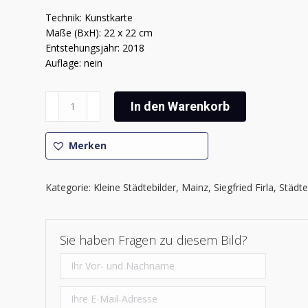
Technik: Kunstkarte
Maße (BxH): 22 x 22 cm
Entstehungsjahr: 2018
Auflage: nein
Siegfried
In den Warenkorb
Firla
-
Mainzer
Merken
Impressionen
2
Kategorie:
Kleine Städtebilder
,
Mainz
,
Siegfried Firla
,
Städt
Menge
Sie haben Fragen zu diesem Bild?