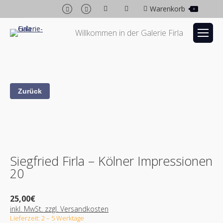
Facebook
Instagram
Warenkorb
0
page
page
opens
opens
Willkommen in der Galerie Firla
in
in
new
new
window
window
Siegfried Firla – Kölner Impressionen
20
25,00
€
inkl. MwSt. zzgl. Versandkosten
Lieferzeit: 2 – 5 Werktage