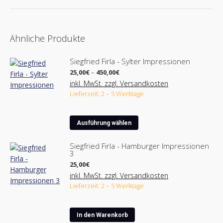
Ähnliche Produkte
Siegfried Firla - Sylter Impressionen
Preisspanne:
25,00
€
–
450,00
€
25,00€
inkl. MwSt. zzgl. Versandkosten
bis
Lieferzeit: 2 – 5 Werktage
450,00€
Dieses
Ausführung wählen
Produkt
weist
Siegfried Firla - Hamburger Impressionen
3
mehrere
Varianten
25,00
€
auf.
inkl. MwSt. zzgl. Versandkosten
Lieferzeit: 2 – 5 Werktage
Die
Optionen
können
In den Warenkorb
auf