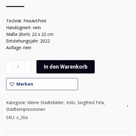
Technik: FineArtPrint
Handsigniert: nein
Maße (BxH): 22 x 22 cm
Entstehungsjahr: 2022
Auflage: nein
Siegfried
In den Warenkorb
Firla
-
Kölner
Merken
Impressionen
20
Kategorie:
Kleine Städtebilder
,
Köln
,
Siegfried Firla
,
Menge
Städteimpressionen
SKU:
x_20a