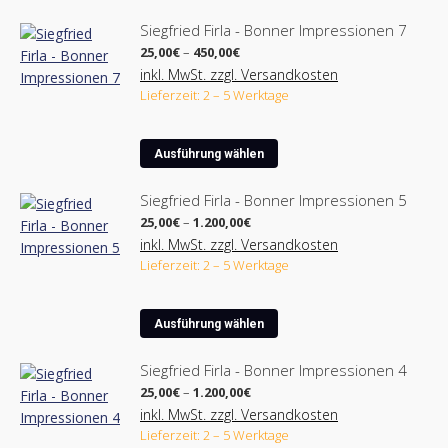
der
Siegfried Firla - Bonner Impressionen 7
Produktseite
Preisspanne:
25,00
€
–
450,00
€
gewählt
25,00€
inkl. MwSt. zzgl. Versandkosten
werden
bis
Lieferzeit: 2 – 5 Werktage
450,00€
Dieses
Ausführung wählen
Produkt
weist
Siegfried Firla - Bonner Impressionen 5
mehrere
Preisspanne:
25,00
€
–
1.200,00
€
Varianten
25,00€
inkl. MwSt. zzgl. Versandkosten
bis
auf.
Lieferzeit: 2 – 5 Werktage
1.200,00€
Die
Optionen
Dieses
können
Ausführung wählen
Produkt
auf
weist
der
Siegfried Firla - Bonner Impressionen 4
mehrere
Produktseite
Preisspanne:
25,00
€
–
1.200,00
€
Varianten
25,00€
gewählt
inkl. MwSt. zzgl. Versandkosten
bis
auf.
werden
Lieferzeit: 2 – 5 Werktage
1.200,00€