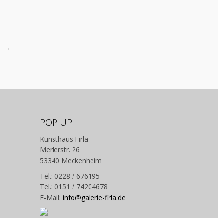
1
Entstehungsjahr: 2021
Auflage: nein
→
POP UP
Kunsthaus Firla
Merlerstr. 26
53340 Meckenheim
Tel.: 0228 / 676195
Tel.: 0151 / 74204678
E-Mail:
info@galerie-firla.de