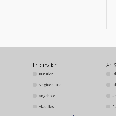
Information
Art 
Künstler
O
Siegfried Firla
Fi
Angebote
Ar
Aktuelles
R