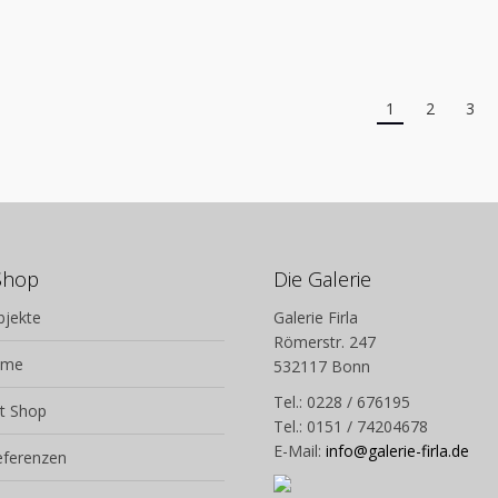
Entstehungsjahr: 2022
Entstehungsjahr: 202
Auflage: nein
Auflage: nein
1
2
3
Shop
Die Galerie
bjekte
Galerie Firla
Römerstr. 247
lme
532117 Bonn
Tel.: 0228 / 676195
t Shop
Tel.: 0151 / 74204678
E-Mail:
info@galerie-firla.de
eferenzen