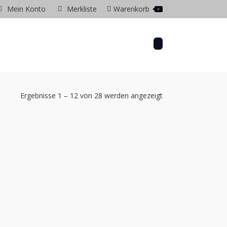
Mein Konto
Merkliste
Warenkorb
0
gram
ow
Ergebnisse 1 – 12 von 28 werden angezeigt