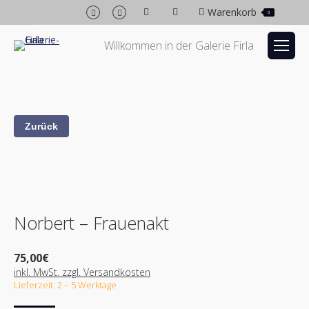
Facebook
Instagram
Warenkorb
0
page
page
opens
opens
Willkommen in der Galerie Firla
in
in
new
new
window
window
Norbert – Frauenakt
75,00
€
inkl. MwSt. zzgl. Versandkosten
Lieferzeit: 2 – 5 Werktage