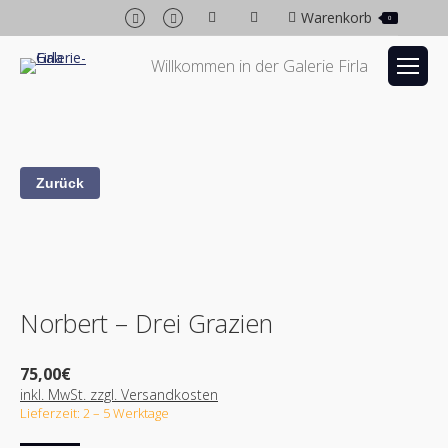
Facebook
Instagram
Warenkorb
0
page
page
opens
opens
Willkommen in der Galerie Firla
in
in
new
new
window
window
Norbert – Drei Grazien
75,00
€
inkl. MwSt. zzgl. Versandkosten
Lieferzeit: 2 – 5 Werktage