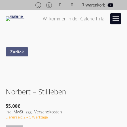
Facebook
Instagram
Warenkorb
0
page
page
opens
opens
Willkommen in der Galerie Firla
in
in
new
new
window
window
Norbert – Stillleben
55,00
€
inkl. MwSt. zzgl. Versandkosten
Lieferzeit: 2 – 5 Werktage