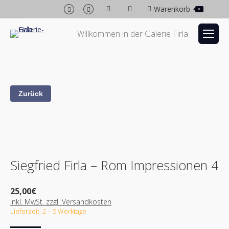
Facebook
Instagram
Warenkorb
0
page
page
opens
opens
Willkommen in der Galerie Firla
in
in
new
new
window
window
Siegfried Firla – Rom Impressionen 4
25,00
€
inkl. MwSt. zzgl. Versandkosten
Lieferzeit: 2 – 5 Werktage