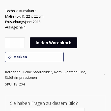
Technik: Kunstkarte
Maße (BxH): 22 x 22 cm
Entstehungsjahr: 2018
Auflage: nein
Siegfried
In den Warenkorb
Firla
-
Rom
Merken
Impressionen
4
Kategorie:
Kleine Städtebilder
,
Rom
,
Siegfried Firla
,
Menge
Städteimpressionen
SKU:
18_204
Sie haben Fragen zu diesem Bild?