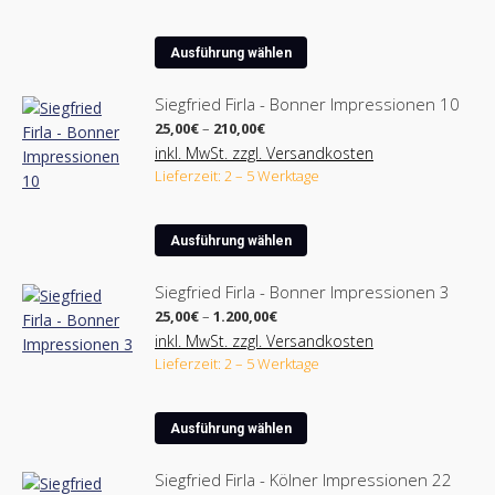
Die
Optionen
Dieses
können
Ausführung wählen
Produkt
auf
weist
der
Siegfried Firla - Bonner Impressionen 10
mehrere
Produktseite
Preisspanne:
25,00
€
–
210,00
€
Varianten
25,00€
gewählt
inkl. MwSt. zzgl. Versandkosten
bis
auf.
werden
Lieferzeit: 2 – 5 Werktage
210,00€
Die
Optionen
Dieses
können
Ausführung wählen
Produkt
auf
weist
der
Siegfried Firla - Bonner Impressionen 3
mehrere
Produktseite
Preisspanne:
25,00
€
–
1.200,00
€
Varianten
25,00€
gewählt
inkl. MwSt. zzgl. Versandkosten
bis
auf.
werden
Lieferzeit: 2 – 5 Werktage
1.200,00€
Die
Optionen
Dieses
können
Ausführung wählen
Produkt
auf
weist
der
Siegfried Firla - Kölner Impressionen 22