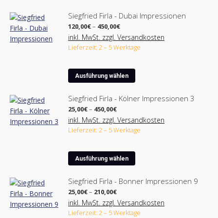
Siegfried Firla - Dubai Impressionen
Preisspanne:
120,00
€
–
450,00
€
120,00€
inkl. MwSt. zzgl. Versandkosten
bis
Lieferzeit: 2 – 5 Werktage
450,00€
Dieses
Ausführung wählen
Produkt
weist
Siegfried Firla - Kölner Impressionen 3
mehrere
Preisspanne:
25,00
€
–
450,00
€
Varianten
25,00€
inkl. MwSt. zzgl. Versandkosten
bis
auf.
Lieferzeit: 2 – 5 Werktage
450,00€
Die
Optionen
Dieses
können
Ausführung wählen
Produkt
auf
weist
der
Siegfried Firla - Bonner Impressionen 9
mehrere
Produktseite
Preisspanne:
25,00
€
–
210,00
€
Varianten
25,00€
gewählt
inkl. MwSt. zzgl. Versandkosten
bis
auf.
werden
Lieferzeit: 2 – 5 Werktage
210,00€