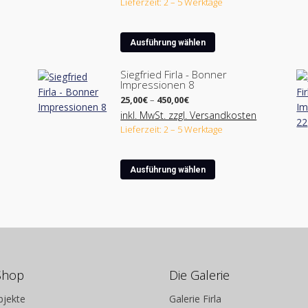
Lieferzeit: 2 – 5 Werktage
1.200,00€
Dieses
Ausführung wählen
Produkt
weist
Siegfried Firla - Bonner
Impressionen 8
mehrere
Preisspanne:
Varianten
25,00
€
–
450,00
€
25,00€
auf.
inkl. MwSt. zzgl. Versandkosten
bis
Lieferzeit: 2 – 5 Werktage
Die
450,00€
Optionen
können
Dieses
Ausführung wählen
auf
Produkt
der
weist
ite
Produktseite
mehrere
gewählt
Varianten
werden
auf.
Die
Optionen
Shop
Die Galerie
können
bjekte
Galerie Firla
auf