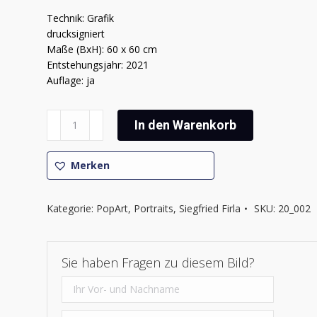
Technik: Grafik
drucksigniert
Maße (BxH): 60 x 60 cm
Entstehungsjahr: 2021
Auflage: ja
Siegfried
In den Warenkorb
Firla
-
Portraits
Merken
Menge
Kategorie:
PopArt
,
Portraits
,
Siegfried Firla
SKU:
20_002
Sie haben Fragen zu diesem Bild?