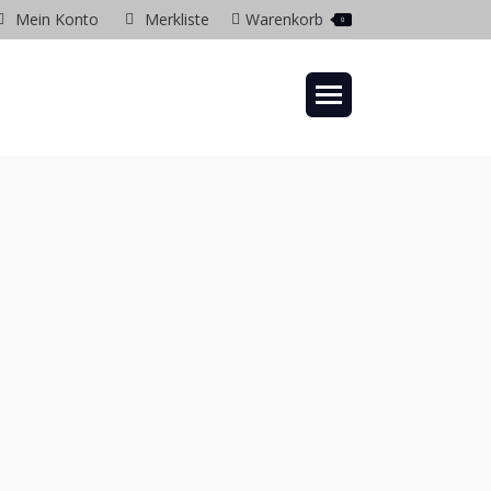
Mein Konto
Merkliste
Warenkorb
0
gram
ow