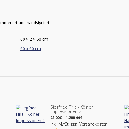
nummeriert und handsigniert
60 × 2 × 60 cm
60 x 60 cm
Siegfried Firla - Kölner
Impressionen 2
Preisspanne:
25,00
€
–
1.200,00
€
25,00€
inkl. MwSt. zzgl. Versandkosten
bis