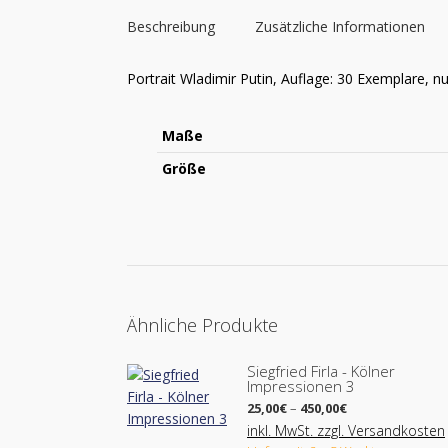
Beschreibung
Zusätzliche Informationen
Portrait Wladimir Putin, Auflage: 30 Exemplare, 
Maße
Größe
Ähnliche Produkte
Siegfried Firla - Kölner
Impressionen 3
Preisspanne:
25,00
€
–
450,00
€
25,00€
inkl. MwSt. zzgl. Versandkosten
bis