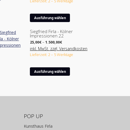
Lieferzeit: 2 – 5 Werktage
450,00€
Dieses
Ausführung wählen
Produkt
weist
Siegfried Firla - Kölner
Impressionen 22
mehrere
Preisspanne:
Varianten
25,00
€
–
1.500,00
€
25,00€
auf.
inkl. MwSt. zzgl. Versandkosten
bis
Lieferzeit: 2 – 5 Werktage
Die
1.500,00€
Optionen
können
Dieses
Ausführung wählen
auf
Produkt
der
weist
Produktseite
mehrere
gewählt
Varianten
werden
auf.
Die
Optionen
POP UP
können
Kunsthaus Firla
auf