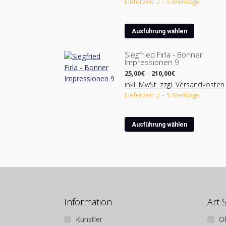
Lieferzeit: 2 – 5 Werktage
450,00€
Dieses
Ausführung wählen
Produkt
weist
Siegfried Firla - Bonner
Impressionen 9
mehrere
Preisspanne:
Varianten
25,00
€
–
210,00
€
25,00€
auf.
inkl. MwSt. zzgl. Versandkosten
bis
Lieferzeit: 2 – 5 Werktage
Die
210,00€
Optionen
können
Dieses
Ausführung wählen
auf
Produkt
der
weist
Produktse
mehrere
gewählt
Varianten
werden
auf.
Die
Optionen
Information
Art 
können
Künstler
O
auf