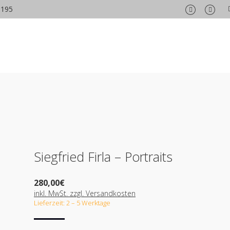
6195
Facebook
Insta
page
page
opens
opens
in
in
new
new
window
wind
Siegfried Firla – Portraits
280,00
€
inkl. MwSt. zzgl. Versandkosten
Lieferzeit: 2 – 5 Werktage