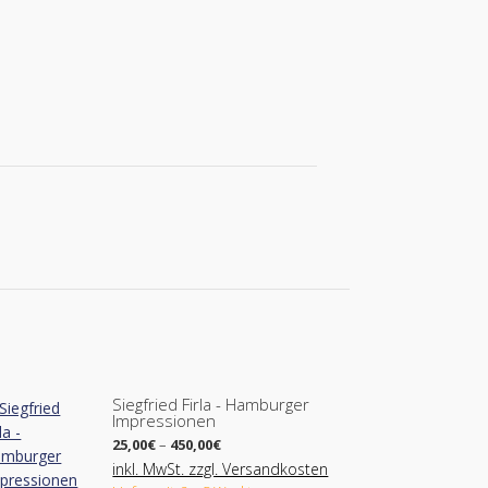
Siegfried Firla - Hamburger
Impressionen
Preisspanne:
25,00
€
–
450,00
€
25,00€
inkl. MwSt. zzgl. Versandkosten
bis