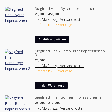
Produkt
auf
weist
der
Siegfried Firla - Sylter Impressionen
mehrere
Produktseite
Preisspanne:
25,00
€
–
450,00
€
Varianten
25,00€
gewählt
inkl. MwSt. zzgl. Versandkosten
bis
auf.
werden
Lieferzeit: 2 – 5 Werktage
450,00€
Die
Optionen
Dieses
können
Ausführung wählen
Produkt
auf
weist
der
Siegfried Firla - Hamburger Impressionen
3
mehrere
Produktseite
Varianten
25,00
€
gewählt
auf.
inkl. MwSt. zzgl. Versandkosten
werden
Lieferzeit: 2 – 5 Werktage
Die
Optionen
können
In den Warenkorb
auf
der
Siegfried Firla - Bonner Impressionen 9
Produktseite
Preisspanne:
25,00
€
–
210,00
€
gewählt
25,00€
inkl. MwSt. zzgl. Versandkosten
werden
bis