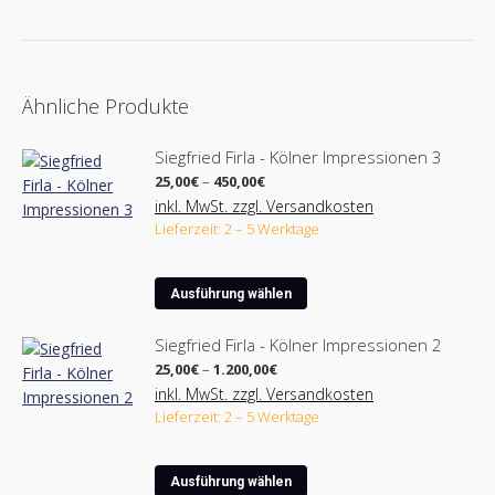
Ähnliche Produkte
Siegfried Firla - Kölner Impressionen 3
Preisspanne:
25,00
€
–
450,00
€
25,00€
inkl. MwSt. zzgl. Versandkosten
bis
Lieferzeit: 2 – 5 Werktage
450,00€
Dieses
Ausführung wählen
Produkt
weist
Siegfried Firla - Kölner Impressionen 2
mehrere
Preisspanne:
25,00
€
–
1.200,00
€
Varianten
25,00€
inkl. MwSt. zzgl. Versandkosten
bis
auf.
Lieferzeit: 2 – 5 Werktage
1.200,00€
Die
Optionen
Dieses
können
Ausführung wählen