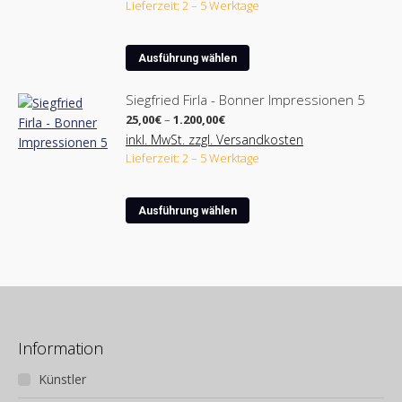
Lieferzeit: 2 – 5 Werktage
210,00€
Dieses
Ausführung wählen
Produkt
weist
Siegfried Firla - Bonner Impressionen 5
mehrere
Preisspanne:
25,00
€
–
1.200,00
€
Varianten
25,00€
inkl. MwSt. zzgl. Versandkosten
bis
auf.
Lieferzeit: 2 – 5 Werktage
1.200,00€
Die
Optionen
Dieses
können
Ausführung wählen
Produkt
auf
weist
der
mehrere
Produktseite
Varianten
gewählt
auf.
werden
Die
Optionen
Information
können
Künstler
auf