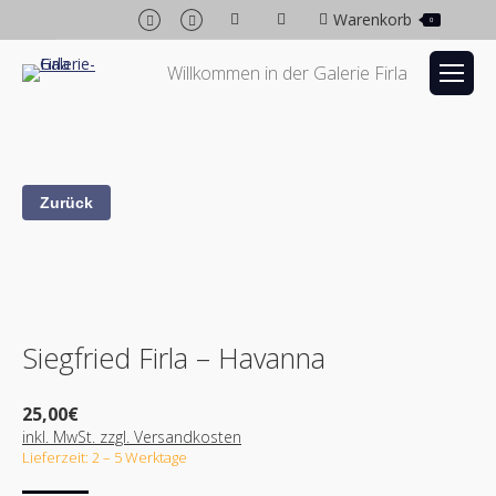
Facebook
Instagram
Warenkorb
0
page
page
opens
opens
Willkommen in der Galerie Firla
in
in
new
new
window
window
Siegfried Firla – Havanna
25,00
€
inkl. MwSt. zzgl. Versandkosten
Lieferzeit: 2 – 5 Werktage