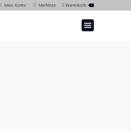
Mein Konto
Merkliste
Warenkorb
0
gram
ow