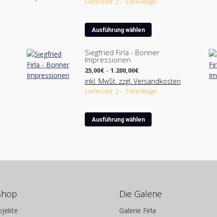
Lieferzeit: 2 – 5 Werktage
450,00€
Dieses
Ausführung wählen
Produkt
weist
Siegfried Firla - Bonner
Impressionen
mehrere
Preisspanne:
Varianten
25,00
€
–
1.200,00
€
25,00€
auf.
inkl. MwSt. zzgl. Versandkosten
bis
Lieferzeit: 2 – 5 Werktage
Die
1.200,00€
Optionen
können
Dieses
Ausführung wählen
auf
Produkt
der
weist
ite
Produktseite
mehrere
gewählt
Varianten
werden
auf.
Die
Optionen
Shop
Die Galerie
können
bjekte
Galerie Firla
auf