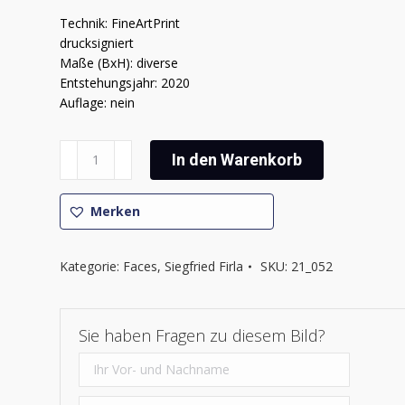
Technik: FineArtPrint
drucksigniert
Maße (BxH): diverse
Entstehungsjahr: 2020
Auflage: nein
Siegfried
In den Warenkorb
Firla
-
Faces
Merken
XXI
Menge
Kategorie:
Faces
,
Siegfried Firla
SKU:
21_052
Sie haben Fragen zu diesem Bild?