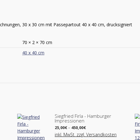
eichnungen, 30 x 30 cm mit Passepartout 40 x 40 cm, drucksigniert
70 × 2 × 70 cm
40 x 40 cm
Siegfried Firla - Hamburger
Impressionen
Preisspanne:
25,00
€
–
450,00
€
25,00€
inkl. MwSt. zzgl. Versandkosten
bis