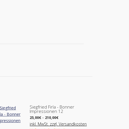
Siegfried Firla - Bonner
Impressionen 12
Preisspanne:
25,00
€
–
210,00
€
25,00€
inkl. MwSt. zzgl. Versandkosten
bis