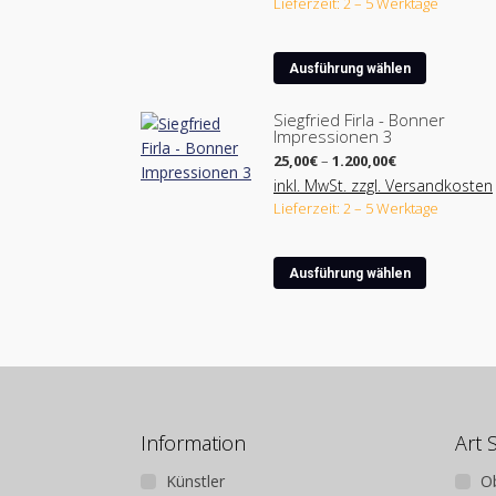
Lieferzeit: 2 – 5 Werktage
450,00€
Dieses
Ausführung wählen
Produkt
weist
Siegfried Firla - Bonner
Impressionen 3
mehrere
Preisspanne:
Varianten
25,00
€
–
1.200,00
€
25,00€
auf.
inkl. MwSt. zzgl. Versandkosten
bis
Lieferzeit: 2 – 5 Werktage
Die
1.200,00€
Optionen
können
Dieses
Ausführung wählen
auf
Produkt
der
weist
Produktse
mehrere
gewählt
Varianten
werden
auf.
Die
Optionen
Information
Art 
können
Künstler
O
auf