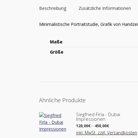
Beschreibung
Zusätzliche Informationen
Minimalistische Portraitstudie, Grafik von Handz
Maße
Größe
Ähnliche Produkte
Siegfried Firla - Dubai
Impressionen
Preisspanne:
120,00
€
–
450,00
€
120,00€
inkl. MwSt. zzgl. Versandkosten
bis