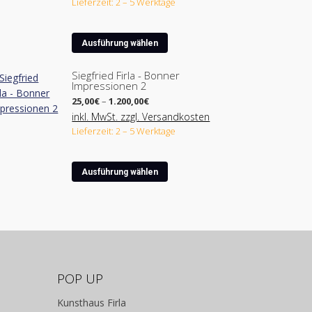
Lieferzeit: 2 – 5 Werktage
210,00€
Dieses
Ausführung wählen
Produkt
weist
Siegfried Firla - Bonner
Impressionen 2
mehrere
Preisspanne:
Varianten
25,00
€
–
1.200,00
€
25,00€
auf.
inkl. MwSt. zzgl. Versandkosten
bis
Lieferzeit: 2 – 5 Werktage
Die
1.200,00€
Optionen
können
Dieses
Ausführung wählen
auf
Produkt
der
weist
Produktseite
mehrere
gewählt
Varianten
werden
auf.
Die
Optionen
POP UP
können
Kunsthaus Firla
auf