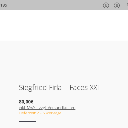
6195
Facebook
Insta
page
page
opens
opens
in
in
new
new
window
wind
Siegfried Firla – Faces XXI
80,00
€
inkl. MwSt. zzgl. Versandkosten
Lieferzeit: 2 – 5 Werktage