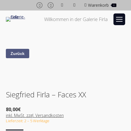
Facebook
Instagram
Warenkorb
0
page
page
opens
opens
Willkommen in der Galerie Firla
in
in
new
new
window
window
Siegfried Firla – Faces XX
80,00
€
inkl. MwSt. zzgl. Versandkosten
Lieferzeit: 2 – 5 Werktage