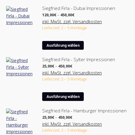
Siegfried Firla - Dubai Impressionen
Preisspanne:
120,00
€
–
450,00
€
120,00€
inkl. MwSt. zzgl. Versandkosten
bis
Lieferzeit: 2 – 5 Werktage
450,00€
Dieses
Ausführung wählen
Produkt
weist
Siegfried Firla - Sylter Impressionen
mehrere
Preisspanne:
25,00
€
–
450,00
€
Varianten
25,00€
inkl. MwSt. zzgl. Versandkosten
bis
auf.
Lieferzeit: 2 – 5 Werktage
450,00€
Die
Optionen
Dieses
können
Ausführung wählen
Produkt
auf
weist
der
Siegfried Firla - Hamburger Impressionen
mehrere
Produktseite
Preisspanne:
25,00
€
–
450,00
€
Varianten
25,00€
gewählt
inkl. MwSt. zzgl. Versandkosten
bis
auf.
werden
Lieferzeit: 2 – 5 Werktage
450,00€
Die