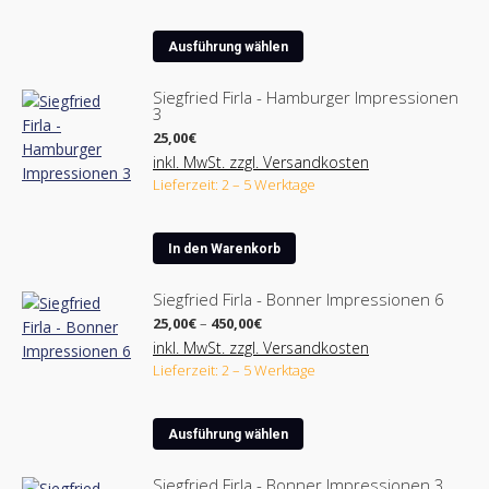
Optionen
Dieses
können
Ausführung wählen
Produkt
auf
weist
der
Siegfried Firla - Hamburger Impressionen
3
mehrere
Produktseite
Varianten
25,00
€
gewählt
auf.
inkl. MwSt. zzgl. Versandkosten
werden
Lieferzeit: 2 – 5 Werktage
Die
Optionen
können
In den Warenkorb
auf
der
Siegfried Firla - Bonner Impressionen 6
Produktseite
Preisspanne:
25,00
€
–
450,00
€
gewählt
25,00€
inkl. MwSt. zzgl. Versandkosten
werden
bis
Lieferzeit: 2 – 5 Werktage
450,00€
Dieses
Ausführung wählen
Produkt
weist
Siegfried Firla - Bonner Impressionen 3