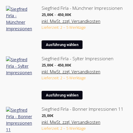
Siegfried Firla - Münchner Impressionen
Preisspanne:
25,00
€
–
450,00
€
25,00€
inkl. MwSt. zzgl. Versandkosten
bis
Lieferzeit: 2 – 5 Werktage
450,00€
Dieses
Ausführung wählen
Produkt
weist
Siegfried Firla - Sylter Impressionen
mehrere
Preisspanne:
25,00
€
–
450,00
€
Varianten
25,00€
inkl. MwSt. zzgl. Versandkosten
bis
auf.
Lieferzeit: 2 – 5 Werktage
450,00€
Die
Optionen
Dieses
können
Ausführung wählen
Produkt
auf
weist
der
Siegfried Firla - Bonner Impressionen 11
mehrere
Produktseite
25,00
€
Varianten
gewählt
inkl. MwSt. zzgl. Versandkosten
auf.
werden
Lieferzeit: 2 – 5 Werktage
Die