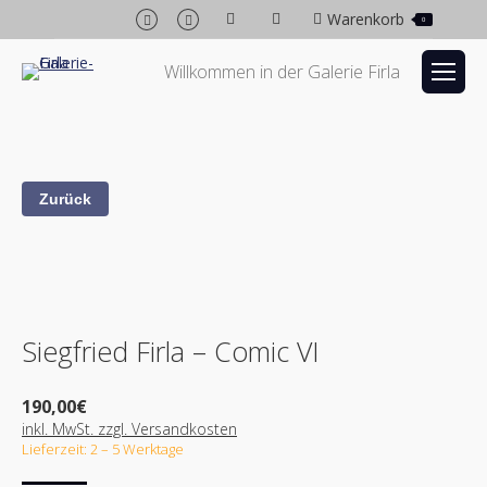
Facebook
Instagram
Warenkorb
0
page
page
opens
opens
Willkommen in der Galerie Firla
in
in
new
new
window
window
Siegfried Firla – Comic VI
190,00
€
inkl. MwSt. zzgl. Versandkosten
Lieferzeit: 2 – 5 Werktage