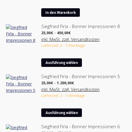
Optionen
können
In den Warenkorb
auf
der
Siegfried Firla - Bonner Impressionen 8
Produktseite
Preisspanne:
25,00
€
–
450,00
€
25,00€
gewählt
inkl. MwSt. zzgl. Versandkosten
bis
werden
Lieferzeit: 2 – 5 Werktage
450,00€
Dieses
Ausführung wählen
Produkt
weist
Siegfried Firla - Bonner Impressionen 5
mehrere
Preisspanne:
25,00
€
–
1.200,00
€
Varianten
25,00€
inkl. MwSt. zzgl. Versandkosten
bis
auf.
Lieferzeit: 2 – 5 Werktage
1.200,00€
Die
Optionen
Dieses
können
Ausführung wählen
Produkt
auf
weist
der
Siegfried Firla - Bonner Impressionen 6
mehrere