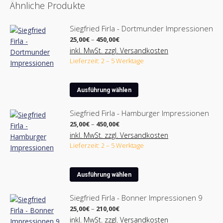
Ähnliche Produkte
Siegfried Firla - Dortmunder Impressionen
Preisspanne:
25,00
€
–
450,00
€
25,00€
inkl. MwSt. zzgl. Versandkosten
bis
Lieferzeit: 2 – 5 Werktage
450,00€
Dieses
Ausführung wählen
Produkt
weist
Siegfried Firla - Hamburger Impressionen
mehrere
Preisspanne:
25,00
€
–
450,00
€
Varianten
25,00€
inkl. MwSt. zzgl. Versandkosten
bis
auf.
Lieferzeit: 2 – 5 Werktage
450,00€
Die
Optionen
Dieses
können
Ausführung wählen
Produkt
auf
weist
der
Siegfried Firla - Bonner Impressionen 9
mehrere
Produktseite
Preisspanne:
25,00
€
–
210,00
€
Varianten
25,00€
gewählt
inkl. MwSt. zzgl. Versandkosten