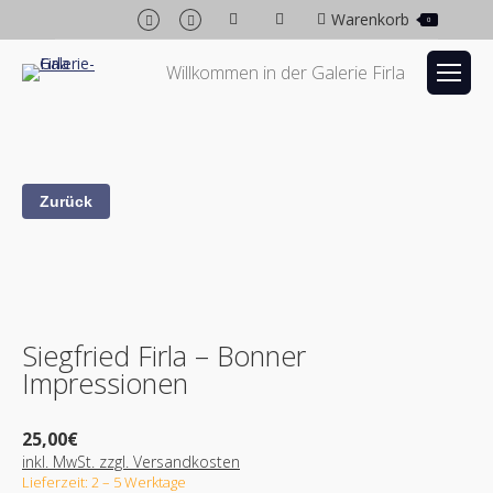
Facebook
Instagram
Warenkorb
0
page
page
opens
opens
Willkommen in der Galerie Firla
in
in
new
new
window
window
Siegfried Firla – Bonner
Impressionen
25,00
€
inkl. MwSt. zzgl. Versandkosten
Lieferzeit: 2 – 5 Werktage