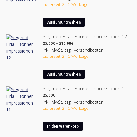
bis
auf.
werden
Lieferzeit: 2 – 5 Werktage
210,00€
Die
Optionen
Dieses
können
Ausführung wählen
Produkt
auf
weist
der
Siegfried Firla - Bonner Impressionen 12
mehrere
Produktseite
Preisspanne:
25,00
€
–
210,00
€
Varianten
25,00€
gewählt
inkl. MwSt. zzgl. Versandkosten
bis
auf.
werden
Lieferzeit: 2 – 5 Werktage
210,00€
Die
Optionen
Dieses
können
Ausführung wählen
Produkt
auf
weist
der
Siegfried Firla - Bonner Impressionen 11
mehrere
Produktseite
25,00
€
Varianten
gewählt
inkl. MwSt. zzgl. Versandkosten
auf.
werden
Lieferzeit: 2 – 5 Werktage
Die
Optionen
können
In den Warenkorb
auf