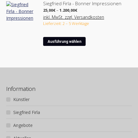
der
Siegfried Firla - Bonner Impressionen
Produktseite
Preisspanne:
25,00
€
–
1.200,00
€
25,00€
gewählt
inkl. MwSt. zzgl. Versandkosten
bis
werden
Lieferzeit: 2 – 5 Werktage
1.200,00€
Dieses
Ausführung wählen
Produkt
weist
mehrere
Varianten
auf.
Die
Optionen
Information
können
Künstler
auf
der
Siegfried Firla
Produktseite
gewählt
Angebote
werden