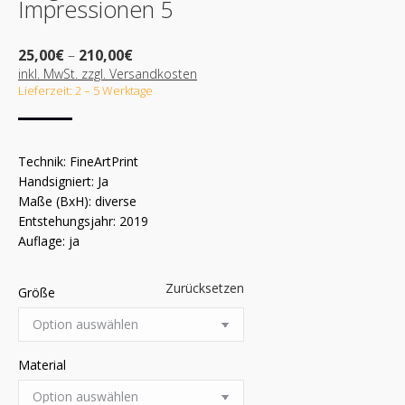
Impressionen 5
Preisspanne:
25,00
€
–
210,00
€
25,00€
inkl. MwSt. zzgl. Versandkosten
bis
Lieferzeit: 2 – 5 Werktage
210,00€
Technik: FineArtPrint
Handsigniert: Ja
Maße (BxH): diverse
Entstehungsjahr: 2019
Auflage: ja
Zurücksetzen
Größe
Material