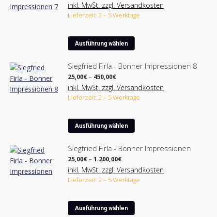
Varianten
25,00€
gewählt
inkl. MwSt. zzgl. Versandkosten
bis
auf.
werden
Lieferzeit: 2 – 5 Werktage
450,00€
Die
Optionen
Dieses
können
Ausführung wählen
Produkt
auf
weist
der
Siegfried Firla - Bonner Impressionen 8
mehrere
Produktseite
Preisspanne:
25,00
€
–
450,00
€
Varianten
25,00€
gewählt
inkl. MwSt. zzgl. Versandkosten
bis
auf.
werden
Lieferzeit: 2 – 5 Werktage
450,00€
Die
Optionen
Dieses
können
Ausführung wählen
Produkt
auf
weist
der
Siegfried Firla - Bonner Impressionen
mehrere
Produktseite
Preisspanne:
25,00
€
–
1.200,00
€
Varianten
25,00€
gewählt
inkl. MwSt. zzgl. Versandkosten
bis
auf.
werden
Lieferzeit: 2 – 5 Werktage
1.200,00€
Die
Optionen
Dieses
können
Ausführung wählen
Produkt