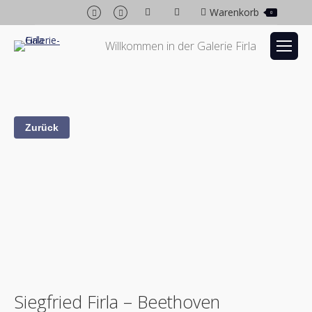
Facebook
Instagram
Warenkorb
0
page
page
opens
opens
Willkommen in der Galerie Firla
in
in
new
new
window
window
Siegfried Firla – Beethoven