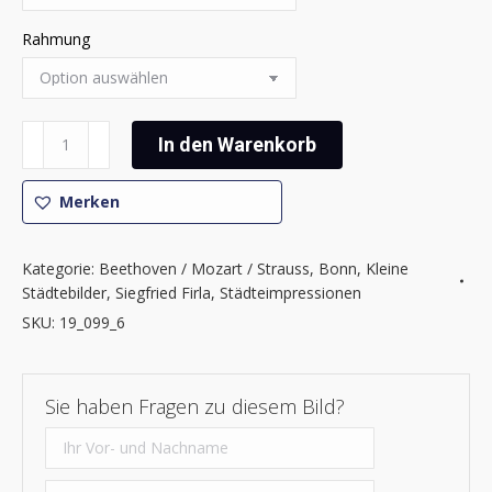
Rahmung
Siegfried
In den Warenkorb
Firla
-
Merken
Beethoven
Impressionen
5
Kategorie:
Beethoven / Mozart / Strauss
,
Bonn
,
Kleine
Menge
Städtebilder
,
Siegfried Firla
,
Städteimpressionen
SKU:
19_099_6
Sie haben Fragen zu diesem Bild?