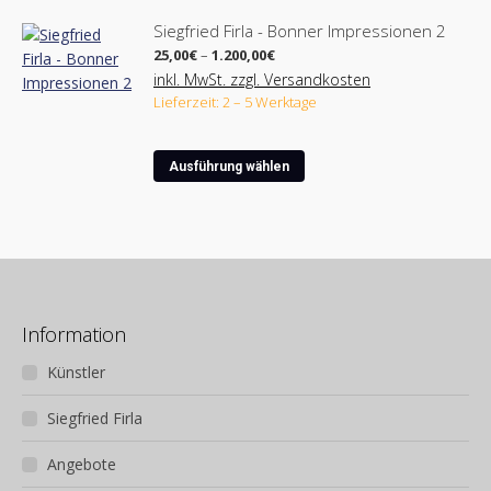
auf
weist
der
Siegfried Firla - Bonner Impressionen 2
mehrere
Produktseite
Preisspanne:
25,00
€
–
1.200,00
€
Varianten
25,00€
gewählt
inkl. MwSt. zzgl. Versandkosten
bis
auf.
werden
Lieferzeit: 2 – 5 Werktage
1.200,00€
Die
Optionen
Dieses
können
Ausführung wählen
Produkt
auf
weist
der
mehrere
Produktseite
Varianten
gewählt
auf.
werden
Die
Optionen
Information
können
Künstler
auf
der
Siegfried Firla
Produktseite
gewählt
Angebote
werden