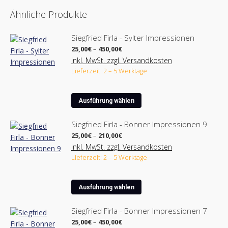
Ähnliche Produkte
Siegfried Firla - Sylter Impressionen
Preisspanne:
25,00
€
–
450,00
€
25,00€
inkl. MwSt. zzgl. Versandkosten
bis
Lieferzeit: 2 – 5 Werktage
450,00€
Dieses
Ausführung wählen
Produkt
weist
Siegfried Firla - Bonner Impressionen 9
mehrere
Preisspanne:
25,00
€
–
210,00
€
Varianten
25,00€
inkl. MwSt. zzgl. Versandkosten
bis
auf.
Lieferzeit: 2 – 5 Werktage
210,00€
Die
Optionen
Dieses
können
Ausführung wählen
Produkt
auf
weist
der
Siegfried Firla - Bonner Impressionen 7
mehrere
Produktseite
Preisspanne:
25,00
€
–
450,00
€