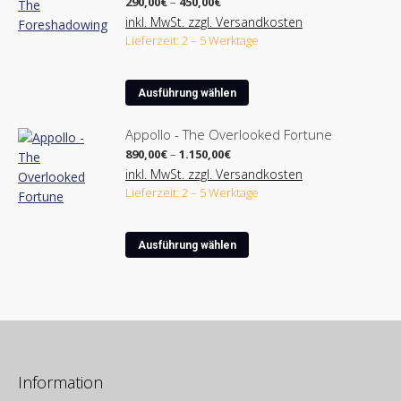
Produktseite
Preisspanne:
290,00
€
–
450,00
€
290,00€
gewählt
inkl. MwSt. zzgl. Versandkosten
bis
werden
Lieferzeit: 2 – 5 Werktage
450,00€
Dieses
Ausführung wählen
Produkt
weist
Appollo - The Overlooked Fortune
mehrere
Preisspanne:
890,00
€
–
1.150,00
€
Varianten
890,00€
inkl. MwSt. zzgl. Versandkosten
bis
auf.
Lieferzeit: 2 – 5 Werktage
1.150,00€
Die
Optionen
Dieses
können
Ausführung wählen
Produkt
auf
weist
der
mehrere
Produktseite
Varianten
gewählt
auf.
werden
Die
Optionen
Information
können