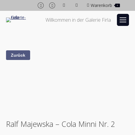
Facebook
Instagram
Warenkorb
0
page
page
opens
opens
Willkommen in der Galerie Firla
in
in
new
new
window
window
Ralf Majewska – Cola Minni Nr. 2