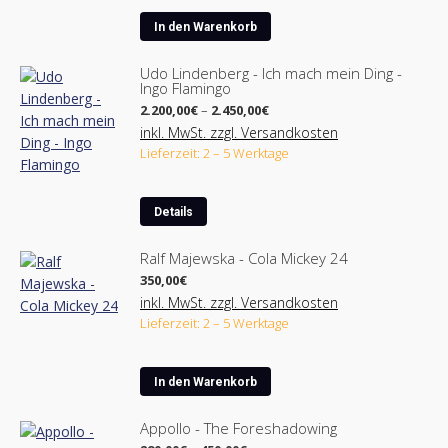
In den Warenkorb
Udo Lindenberg - Ich mach mein Ding -
Ingo Flamingo
Preisspanne:
2.200,00
€
–
2.450,00
€
2.200,00€
inkl. MwSt. zzgl. Versandkosten
bis
Lieferzeit: 2 – 5 Werktage
2.450,00€
Dieses
Details
Produkt
weist
Ralf Majewska - Cola Mickey 24
mehrere
350,00
€
Varianten
inkl. MwSt. zzgl. Versandkosten
auf.
Lieferzeit: 2 – 5 Werktage
Die
Optionen
können
In den Warenkorb
auf
der
Appollo - The Foreshadowing