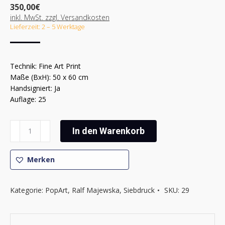
350,00
€
inkl. MwSt. zzgl. Versandkosten
Lieferzeit: 2 – 5 Werktage
Technik: Fine Art Print
Maße (BxH): 50 x 60 cm
Handsigniert: Ja
Auflage: 25
Ralf
In den Warenkorb
Majewska
-
Cola
Merken
Minni
Nr.
Kategorie:
PopArt
,
Ralf Majewska
,
Siebdruck
SKU:
29
2
Menge