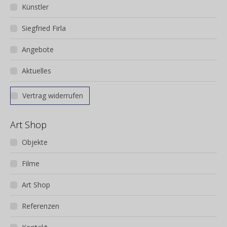
Künstler
auf
der
Siegfried Firla
Produktseite
gewählt
Angebote
werden
Aktuelles
Vertrag widerrufen
Art Shop
Objekte
Filme
Art Shop
Referenzen