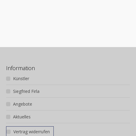
Technik: diverse
280,00€
Handsigniert: nein/ja
Maße (BxH): diverse
Entstehungsjahr: 2023
Auflage: nein/ja
Information
Künstler
Siegfried Firla
Angebote
Aktuelles
Vertrag widerrufen