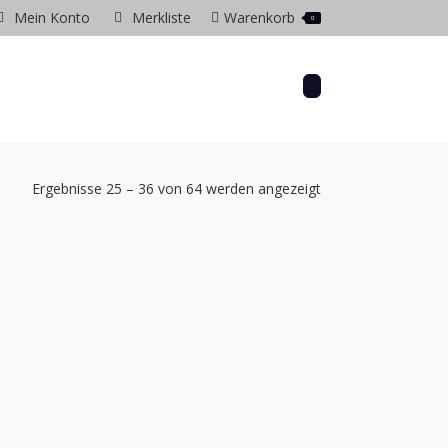
Mein Konto
Merkliste
Warenkorb
0
gram
ow
Ergebnisse 25 – 36 von 64 werden angezeigt