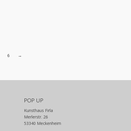
kosten
inkl. MwSt. zzgl. Versandkosten
nwand
Technik: Siebdruck
handsigniert
m
Maße (BxH): 80 x 80 cm
0
Entstehungsjahr: 2016
Auflage: ja
6
→
POP UP
Kunsthaus Firla
Merlerstr. 26
53340 Meckenheim