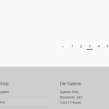
inkl. MwSt. zzgl. Versandkosten
inkl. MwSt. zzgl. Versand
Technik: Siebdruck
Technik: Unikat auf Lei
handsigniert
handsigniert
Maße (BxH): 80 x 80 cm
Maße (BxH): 80 x 80 c
Entstehungsjahr: 2020
Entstehungsjahr: 202
Auflage: ja
←
1
2
3
4
5
Shop
Die Galerie
bjekte
Galerie Firla
Römerstr. 247
lme
532117 Bonn