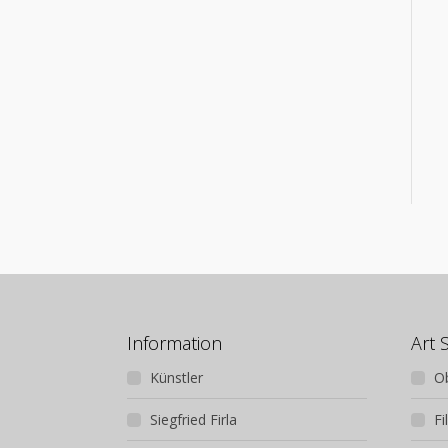
Information
Art 
Künstler
O
Siegfried Firla
Fi