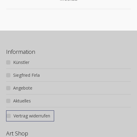
Album:
Information
Künstler
Siegfried Firla
Angebote
Aktuelles
Vertrag widerrufen
Art Shop