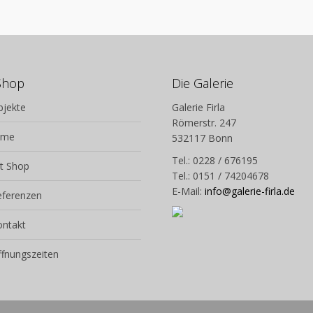
Shop
Die Galerie
bjekte
Galerie Firla
Römerstr. 247
lme
532117 Bonn
Tel.: 0228 / 676195
t Shop
Tel.: 0151 / 74204678
E-Mail:
info@galerie-firla.de
eferenzen
ontakt
fnungszeiten