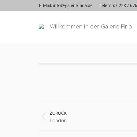
E-Mail: info@galerie-firla.de
Telefon: 0228 / 67
Willkommen in der Galerie Firla
Album-
Navigation
ZURÜCK
Vorheriges
London
Album: