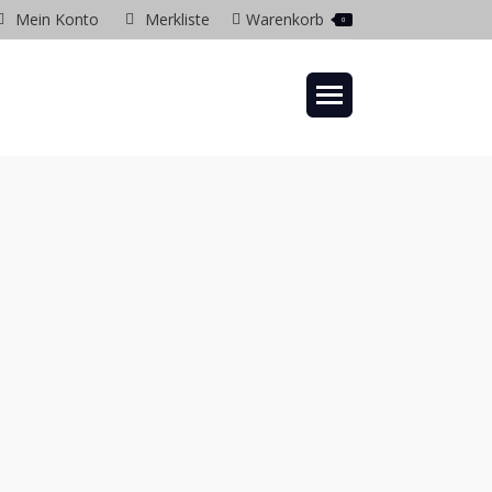
Mein Konto
Merkliste
Warenkorb
0
gram
ow