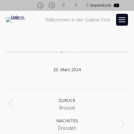
Facebook
Instagram
Warenkorb
0
page
page
opens
opens
Willkommen in der Galerie Firla
in
in
new
new
window
window
20. März 2024
Album-
Navigation
ZURÜCK
Vorheriges
Brüssel
Album:
NÄCHSTES
Nächstes
Dresden
Album: