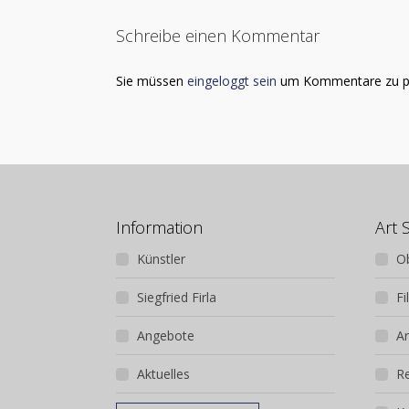
Schreibe einen Kommentar
Sie müssen
eingeloggt sein
um Kommentare zu p
Information
Art 
Künstler
O
Siegfried Firla
Fi
Angebote
Ar
Aktuelles
R