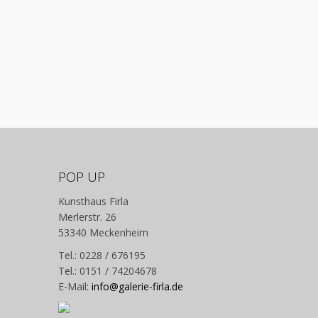
POP UP
Kunsthaus Firla
Merlerstr. 26
53340 Meckenheim
Tel.: 0228 / 676195
Tel.: 0151 / 74204678
E-Mail:
info@galerie-firla.de