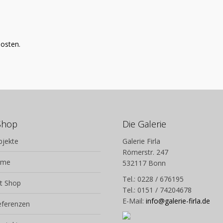
osten.
Shop
Die Galerie
bjekte
Galerie Firla
Römerstr. 247
lme
532117 Bonn
Tel.: 0228 / 676195
t Shop
Tel.: 0151 / 74204678
E-Mail:
info@galerie-firla.de
eferenzen