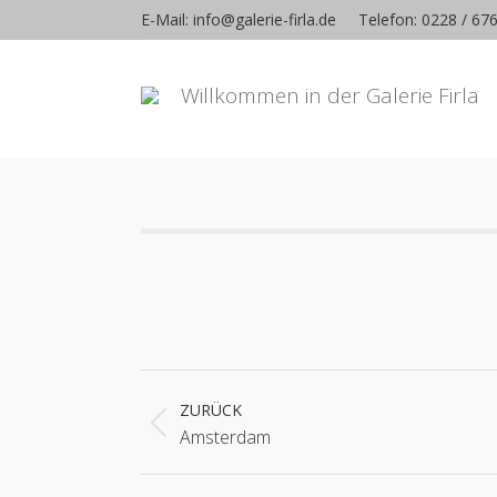
E-Mail: info@galerie-firla.de
Telefon: 0228 / 67
Willkommen in der Galerie Firla
Album-
Navigation
ZURÜCK
Vorheriges
Amsterdam
Album: