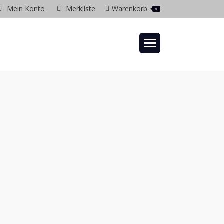
Mein Konto
Merkliste
Warenkorb
0
gram
ow