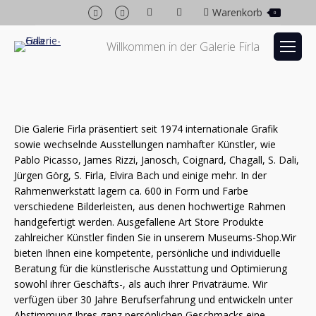
Facebook
Instagram
Warenkorb
0
page
page
opens
opens
Willkommen in der Galerie Firla
in
in
new
new
window
window
Die Galerie Firla präsentiert seit 1974 internationale Grafik
sowie wechselnde Ausstellungen namhafter Künstler, wie
Pablo Picasso, James Rizzi, Janosch, Coignard, Chagall, S. Dali,
Jürgen Görg, S. Firla, Elvira Bach und einige mehr. In der
Rahmenwerkstatt lagern ca. 600 in Form und Farbe
verschiedene Bilderleisten, aus denen hochwertige Rahmen
handgefertigt werden. Ausgefallene Art Store Produkte
zahlreicher Künstler finden Sie in unserem Museums-Shop.Wir
bieten Ihnen eine kompetente, persönliche und individuelle
Beratung für die künstlerische Ausstattung und Optimierung
sowohl ihrer Geschäfts-, als auch ihrer Privaträume. Wir
verfügen über 30 Jahre Berufserfahrung und entwickeln unter
Abstimmung Ihres ganz persönlichen Geschmacks eine