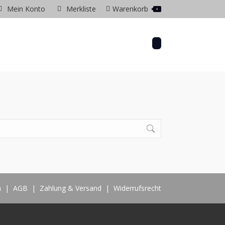
Mein Konto
Merkliste
Warenkorb
0
gram
ow
m
|
AGB
|
Zahlung & Versand
|
Widerrufsrecht