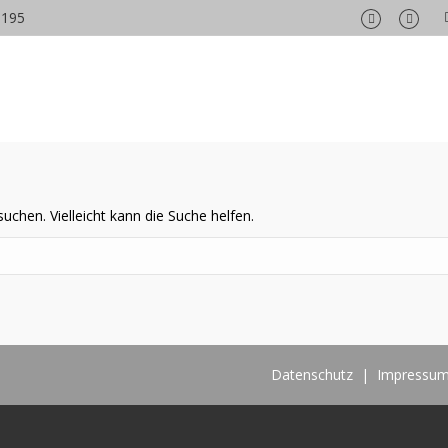
6195
Facebook
Insta
page
page
opens
opens
in
in
new
new
window
wind
suchen. Vielleicht kann die Suche helfen.
Datenschutz
|
Impressu