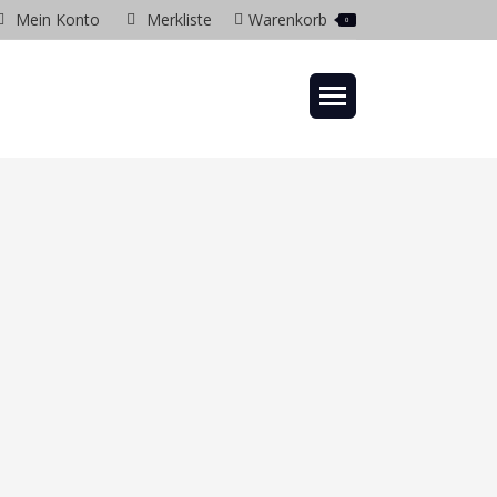
Mein Konto
Merkliste
Warenkorb
0
gram
ow