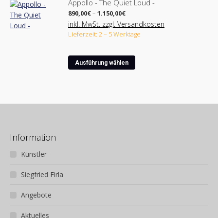
Appollo - The Quiet Loud -
Preisspanne:
890,00
€
–
1.150,00
€
890,00€
inkl. MwSt. zzgl. Versandkosten
bis
Lieferzeit: 2 – 5 Werktage
1.150,00€
Dieses
Ausführung wählen
Produkt
weist
mehrere
Varianten
auf.
Die
Optionen
Information
können
Künstler
auf
der
Siegfried Firla
Produktseite
gewählt
Angebote
werden
Aktuelles