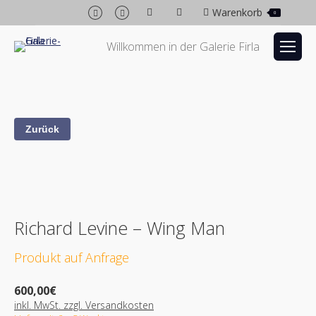
Facebook
Instagram
Warenkorb
0
page
page
opens
opens
Willkommen in der Galerie Firla
in
in
new
new
window
window
Richard Levine – Wing Man
600,00
€
inkl. MwSt. zzgl. Versandkosten