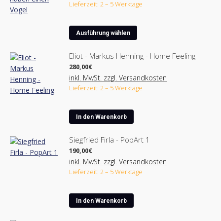
bis
Lieferzeit: 2 – 5 Werktage
Die
2.350,00€
Optionen
können
Dieses
Ausführung wählen
auf
Produkt
der
weist
Eliot - Markus Henning - Home Feeling
Produktseite
mehrere
280,00
€
gewählt
Varianten
inkl. MwSt. zzgl. Versandkosten
werden
auf.
Lieferzeit: 2 – 5 Werktage
Die
Optionen
können
In den Warenkorb
auf
der
Siegfried Firla - PopArt 1
Produktseite
190,00
€
gewählt
inkl. MwSt. zzgl. Versandkosten
werden
Lieferzeit: 2 – 5 Werktage
In den Warenkorb