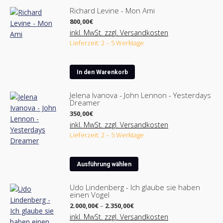
Richard Levine - Mon Ami
800,00
€
inkl. MwSt. zzgl. Versandkosten
Lieferzeit: 2 – 5 Werktage
In den Warenkorb
Jelena Ivanova - John Lennon - Yesterdays
Dreamer
350,00
€
inkl. MwSt. zzgl. Versandkosten
Lieferzeit: 2 – 5 Werktage
Dieses
Ausführung wählen
Produkt
weist
Udo Lindenberg - Ich glaube sie haben
einen Vogel
mehrere
Preisspanne:
Varianten
2.000,00
€
–
2.350,00
€
2.000,00€
auf.
inkl. MwSt. zzgl. Versandkosten