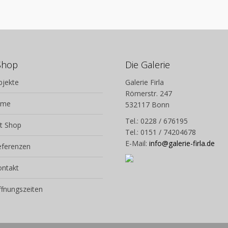
Shop
Die Galerie
bjekte
Galerie Firla
Römerstr. 247
lme
532117 Bonn
Tel.: 0228 / 676195
t Shop
Tel.: 0151 / 74204678
E-Mail:
info@galerie-firla.de
eferenzen
ontakt
fnungszeiten