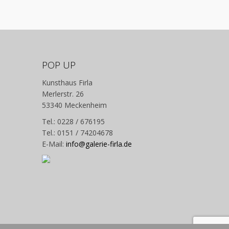
POP UP
Kunsthaus Firla
Merlerstr. 26
53340 Meckenheim
Tel.: 0228 / 676195
Tel.: 0151 / 74204678
E-Mail:
info@galerie-firla.de