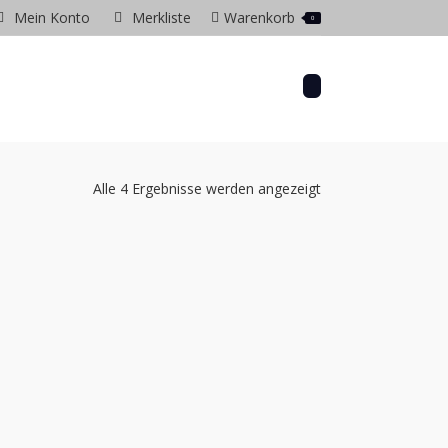
Mein Konto
Merkliste
Warenkorb
0
gram
ow
Alle 4 Ergebnisse werden angezeigt