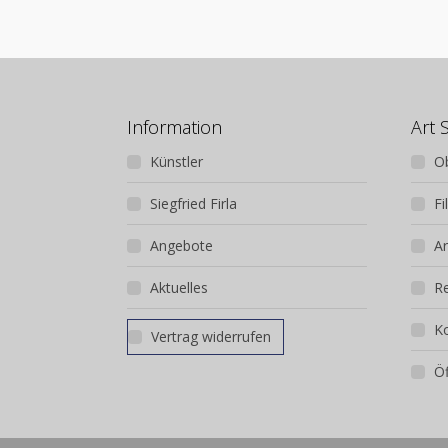
Information
Art 
Künstler
O
Siegfried Firla
Fi
Angebote
Ar
Aktuelles
R
K
Vertrag widerrufen
Öf