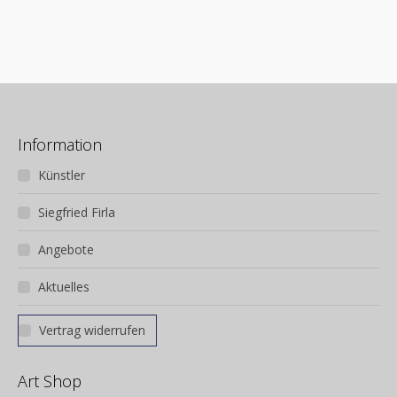
Auflage: ja
Information
Künstler
Siegfried Firla
Angebote
Aktuelles
Vertrag widerrufen
Art Shop