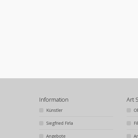
Information
Art 
Künstler
O
Siegfried Firla
Fi
Angebote
Ar