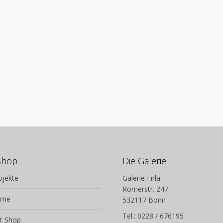
Shop
Die Galerie
bjekte
Galerie Firla
Römerstr. 247
lme
532117 Bonn
Tel.: 0228 / 676195
t Shop