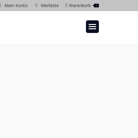
Mein Konto
Merkliste
Warenkorb
0
gram
ow