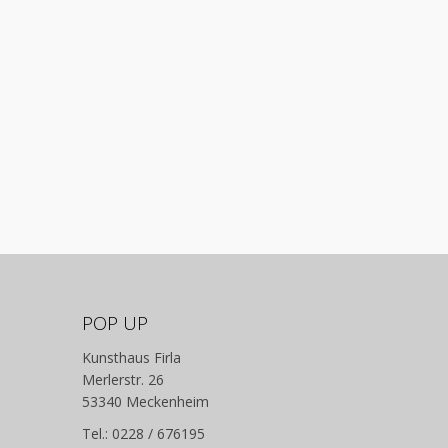
POP UP
Kunsthaus Firla
Merlerstr. 26
53340 Meckenheim
Tel.: 0228 / 676195