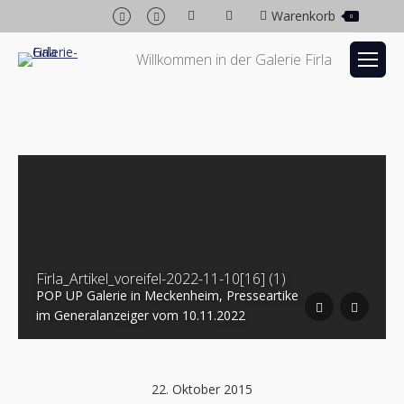
Facebook
Instagram
Warenkorb
0
page
page
opens
opens
Willkommen in der Galerie Firla
in
in
new
new
window
window
Firla_Artikel_voreifel-2022-11-10[16] (1)
POP UP Galerie in Meckenheim, Presseartike
im Generalanzeiger vom 10.11.2022
22. Oktober 2015