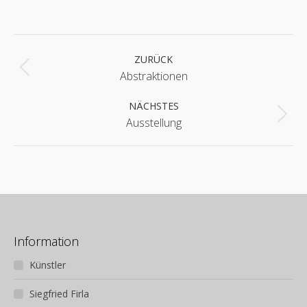
Album-
Navigation
ZURÜCK
Vorheriges
Abstraktionen
Album:
NÄCHSTES
Nächstes
Ausstellung
Album:
Information
Künstler
Siegfried Firla