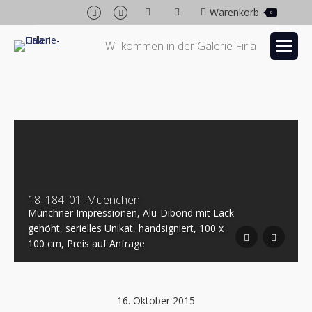
Facebook
Instagram
Warenkorb
0
page
page
opens
opens
Willkommen in der Galerie Firla
in
in
new
new
window
window
18_184_01_Muenchen
Münchner Impressionen, Alu-Dibond mit Lack
gehöht, serielles Unikat, handsigniert, 100 x
100 cm, Preis auf Anfrage
16. Oktober 2015