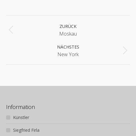
Album-
Navigation
ZURÜCK
Vorheriges
Moskau
Album:
NÄCHSTES
Nächstes
New York
Album:
Information
Künstler
Siegfried Firla