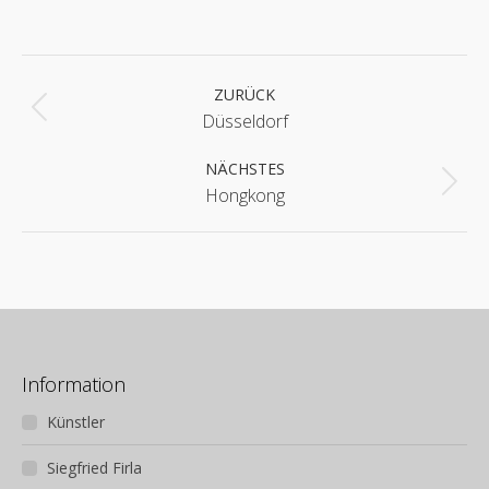
Album-
Navigation
ZURÜCK
Vorheriges
Düsseldorf
Album:
NÄCHSTES
Nächstes
Hongkong
Album:
Information
Künstler
Siegfried Firla