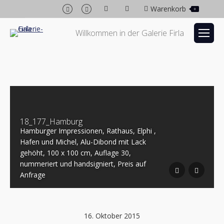
Facebook
Instagram
Warenkorb
0
page
page
opens
opens
Willkommen in der Galerie Firla
in
in
new
new
window
window
18_177_Hamburg
Hamburger Impressionen, Rathaus, Elphi ,
Hafen und Michel, Alu-Dibond mit Lack
armonie
Lack
gehöht, 100 x 100 cm, Auflage 30,
igniert,
nummeriert und handsigniert, Preis auf
Anfrage
16. Oktober 2015