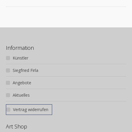
Album:
Information
Künstler
Siegfried Firla
Angebote
Aktuelles
Vertrag widerrufen
Art Shop