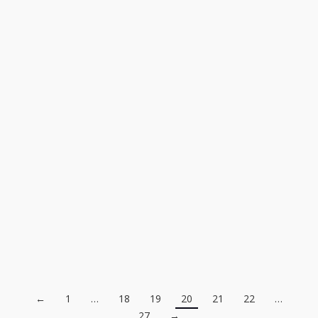
Siegfried Firla – Brüsseler Impressionen
Preisspanne:
25,00
€
–
210,00
€
25,00€
inkl. MwSt. zzgl. Versandkosten
bis
Technik: FineArtPrint
210,00€
Handsigniert: Ja
Maße (BxH): diverse
Entstehungsjahr: 2018
Auflage: ja
←
1
…
18
19
20
21
22
…
27
→